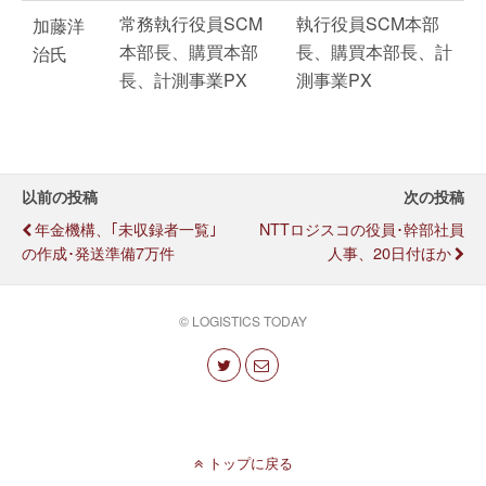
常務執行役員SCM
執行役員SCM本部
加藤洋
本部長、購買本部
長、購買本部長、計
治氏
長、計測事業PX
測事業PX
以前の投稿
次の投稿
年金機構、｢未収録者一覧｣
NTTロジスコの役員･幹部社員
の作成･発送準備7万件
人事、20日付ほか
© LOGISTICS TODAY
トップに戻る