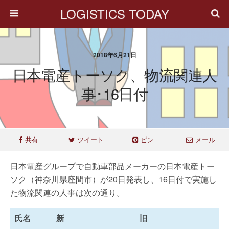
LOGISTICS TODAY
2018年6月21日
日本電産トーソク、物流関連人
事･16日付
共有
ツイート
ピン
メール
日本電産グループで自動車部品メーカーの日本電産トー
ソク（神奈川県座間市）が20日発表し、16日付で実施し
た物流関連の人事は次の通り。
氏名
新
旧