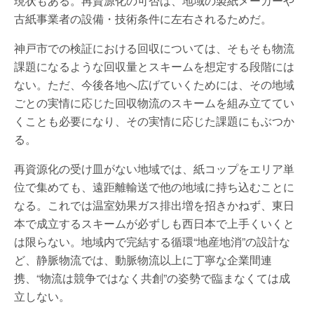
現状もある。再資源化の可否は、地域の製紙メーカーや
古紙事業者の設備・技術条件に左右されるためだ。
神戸市での検証における回収については、そもそも物流
課題になるような回収量とスキームを想定する段階には
ない。ただ、今後各地へ広げていくためには、その地域
ごとの実情に応じた回収物流のスキームを組み立ててい
くことも必要になり、その実情に応じた課題にもぶつか
る。
再資源化の受け皿がない地域では、紙コップをエリア単
位で集めても、遠距離輸送で他の地域に持ち込むことに
なる。これでは温室効果ガス排出増を招きかねず、東日
本で成立するスキームが必ずしも西日本で上手くいくと
は限らない。地域内で完結する循環“地産地消”の設計な
ど、静脈物流では、動脈物流以上に丁寧な企業間連
携、“物流は競争ではなく共創”の姿勢で臨まなくては成
立しない。