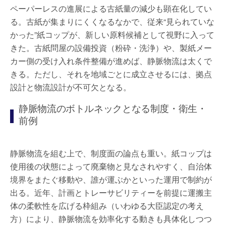
ペーパーレスの進展による古紙量の減少も顕在化してい
る。古紙が集まりにくくなるなかで、従来“見られていな
かった”紙コップが、新しい原料候補として視野に入って
きた。古紙問屋の設備投資（粉砕・洗浄）や、製紙メー
カー側の受け入れ条件整備が進めば、静脈物流は太くで
きる。ただし、それを地域ごとに成立させるには、拠点
設計と物流設計が不可欠となる。
静脈物流のボトルネックとなる制度・衛生・
前例
静脈物流を組む上で、制度面の論点も重い。紙コップは
使用後の状態によって廃棄物と見なされやすく、自治体
境界をまたぐ移動や、誰が運ぶかといった運用で制約が
出る。近年、計画とトレーサビリティーを前提に運搬主
体の柔軟性を広げる枠組み（いわゆる大臣認定の考え
方）により、静脈物流を効率化する動きも具体化しつつ