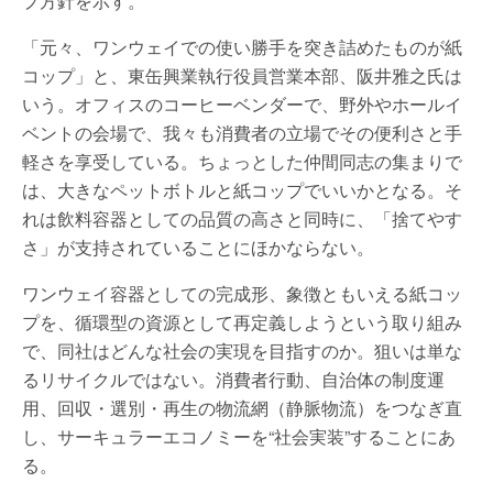
プ方針を示す。
「元々、ワンウェイでの使い勝手を突き詰めたものが紙
コップ」と、東缶興業執行役員営業本部、阪井雅之氏は
いう。オフィスのコーヒーベンダーで、野外やホールイ
ベントの会場で、我々も消費者の立場でその便利さと手
軽さを享受している。ちょっとした仲間同志の集まりで
は、大きなペットボトルと紙コップでいいかとなる。そ
れは飲料容器としての品質の高さと同時に、「捨てやす
さ」が支持されていることにほかならない。
ワンウェイ容器としての完成形、象徴ともいえる紙コッ
プを、循環型の資源として再定義しようという取り組み
で、同社はどんな社会の実現を目指すのか。狙いは単な
るリサイクルではない。消費者行動、自治体の制度運
用、回収・選別・再生の物流網（静脈物流）をつなぎ直
し、サーキュラーエコノミーを“社会実装”することにあ
る。