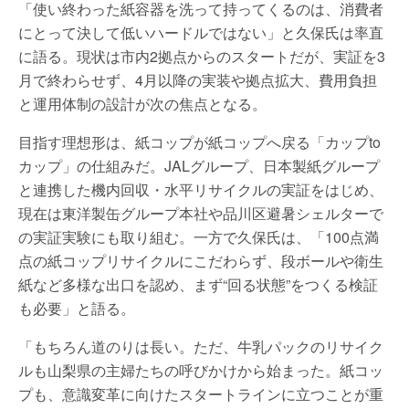
「使い終わった紙容器を洗って持ってくるのは、消費者
にとって決して低いハードルではない」と久保氏は率直
に語る。現状は市内2拠点からのスタートだが、実証を3
月で終わらせず、4月以降の実装や拠点拡大、費用負担
と運用体制の設計が次の焦点となる。
目指す理想形は、紙コップが紙コップへ戻る「カップto
カップ」の仕組みだ。JALグループ、日本製紙グループ
と連携した機内回収・水平リサイクルの実証をはじめ、
現在は東洋製缶グループ本社や品川区避暑シェルターで
の実証実験にも取り組む。一方で久保氏は、「100点満
点の紙コップリサイクルにこだわらず、段ボールや衛生
紙など多様な出口を認め、まず“回る状態”をつくる検証
も必要」と語る。
「もちろん道のりは長い。ただ、牛乳パックのリサイク
ルも山梨県の主婦たちの呼びかけから始まった。紙コッ
プも、意識変革に向けたスタートラインに立つことが重