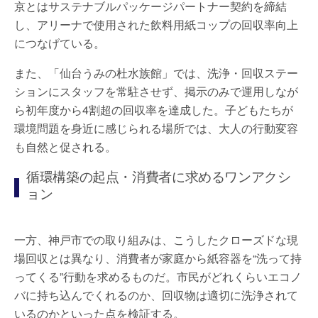
京とはサステナブルパッケージパートナー契約を締結
し、アリーナで使用された飲料用紙コップの回収率向上
につなげている。
また、「仙台うみの杜水族館」では、洗浄・回収ステー
ションにスタッフを常駐させず、掲示のみで運用しなが
ら初年度から4割超の回収率を達成した。子どもたちが
環境問題を身近に感じられる場所では、大人の行動変容
も自然と促される。
循環構築の起点・消費者に求めるワンアクシ
ョン
一方、神戸市での取り組みは、こうしたクローズドな現
場回収とは異なり、消費者が家庭から紙容器を“洗って持
ってくる”行動を求めるものだ。市民がどれくらいエコノ
バに持ち込んでくれるのか、回収物は適切に洗浄されて
いるのかといった点を検証する。