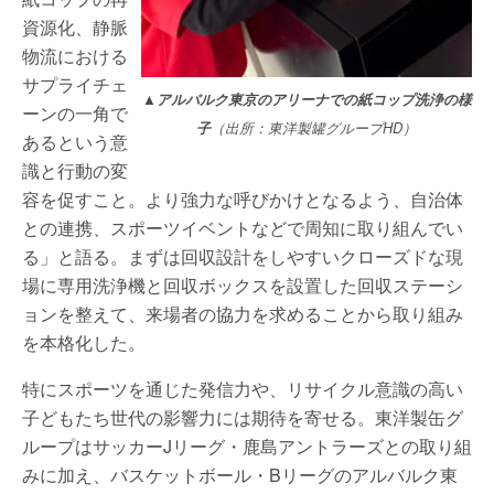
資源化、静脈
物流における
サプライチェ
▲アルバルク東京のアリーナでの紙コップ洗浄の様
ーンの一角で
子
（出所：東洋製罐グループHD）
あるという意
識と行動の変
容を促すこと。より強力な呼びかけとなるよう、自治体
との連携、スポーツイベントなどで周知に取り組んでい
る」と語る。まずは回収設計をしやすいクローズドな現
場に専用洗浄機と回収ボックスを設置した回収ステーシ
ョンを整えて、来場者の協力を求めることから取り組み
を本格化した。
特にスポーツを通じた発信力や、リサイクル意識の高い
子どもたち世代の影響力には期待を寄せる。東洋製缶グ
ループはサッカーJリーグ・鹿島アントラーズとの取り組
みに加え、バスケットボール・Bリーグのアルバルク東