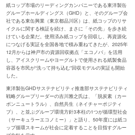
紙コップ市場のリーディングカンパニーである東洋製缶
グループホールディングス（GHD）と、そのグループ会
社である東缶興業（東京都品川区）は、紙コップのリサ
イクルに関する検証を続け、まさに「その先」を歩き続
けている企業だ。使用済み紙コップを回収し、再資源化
につなげる実証を全国各地で積み重ねてきたが、2025年
12月からは神戸市の資源回収拠点「エコノバ」を活用
し、アイスクリームやヨーグルトで使用される紙製食品
容器を市民が“洗って持ち込む”回収モデルの実証も開始
した。
東洋製缶GHDサステナビリティ推進部サステナビリティ
戦略グループリーダーの吉川雅之氏は、「脱炭素（カー
ボンニュートラル）、自然共生（ネイチャーポジティ
ブ）、と並ぶグループ環境方針3本柱の1つが循環型社会
（サーキュラーエコノミー）」と語り、50年度には紙コ
ップ循環スキームが社会に定着することを目指すグルー