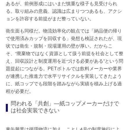
あるが、前例形成にはいまだ慎重な様子も見受けられ
る。取り組みの意義、認識は広まりつつあるも、アクシ
ョンを許容する前提がまだ整っていない。
衛生面も同様だ。物流効率化の観点では「納品便の帰り
で使用済みカップを回収する」発想も検証されたが、現
状では衛生・規制・現場運用の壁が厚い。だからこ
そ、“廃棄物ではなく資源として扱う前提を社会として整
え、回収設計と制度運用を近づける必要がある”という問
題提起につながる。PETボトルでは飲料メーカーや業界
が連携した推進力で水平リサイクルを実装してきたよう
に、紙コップでも段階を踏みながら実績を積み上げる過
程が必要だ。
問われる「共創」—紙コップメーカーだけで
は社会実装できない
東缶興業は循環物流に加え、ことし4月の制度施行によ