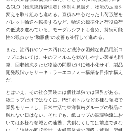
るCLO（物流統括管理者）体制も見据え、物流の足腰を
変える取り組みも進める。直積み中心だった出荷形態を
パレット輸送へ転換するなど、輸送の標準化と荷役負荷
の低減を進めている。モーダルシフトも含め、持続可能
性の観点から“動脈側”の改善も並行して進める。
また、油汚れやソース汚れなど洗浄が困難な食品用紙コ
ップにおいては、中のフィルムを剥がしやすい製品も開
発。回収物流をただ物流の問題だけに矮小化せず、製品
開発段階からサーキュラーエコノミー構築を目指す構え
だ。
とはいえ、その社会実装には個社単独では限界がある。
紙コップだけではなく缶、PETボトルなど多様な領域で
業界をリードし、日常生活で東洋製缶グループの製品に
触れない日はない。それでも、紙コップの循環物流にお
いては多様な領域との連携、共創なくしては前進できな
い。自治体の回収設計、古紙事業者の回収・選別、製紙