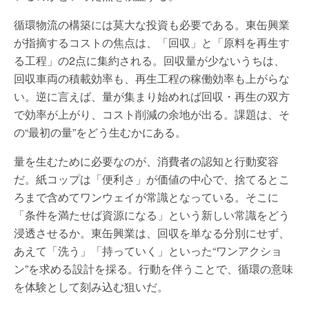
循環物流の構築には莫大な投資も必要である。東缶興業
が指摘するコストの焦点は、「回収」と「原料を再生す
る工程」の2点に集約される。回収量が少ないうちは、
回収車両の積載効率も、再生工程の稼働効率も上がらな
い。逆に言えば、量が集まり始めれば回収・再生の双方
で効率が上がり、コスト削減の余地が出る。課題は、そ
の“最初の量”をどう生むかにある。
量を生むために必要なのが、消費者の認知と行動変容
だ。紙コップは「便利さ」が価値の中心で、捨てるとこ
ろまで含めてワンウェイが常識となっている。そこに
「条件を満たせば資源になる」という新しい常識をどう
浸透させるか。東缶興業は、回収を単なる分別にせず、
あえて「洗う」「持っていく」といった“ワンアクショ
ン”を求める設計を採る。行動を伴うことで、循環の意味
を体験として刻み込む狙いだ。