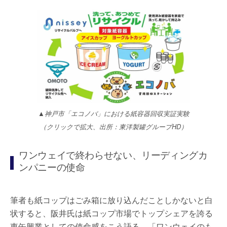
▲神戸市「エコノバ」における紙容器回収実証実験
（クリックで拡大、出所：東洋製罐グループHD）
ワンウェイで終わらせない、リーディングカ
ンパニーの使命
筆者も紙コップはごみ箱に放り込んだことしかないと白
状すると、阪井氏は紙コップ市場でトップシェアを誇る
東缶興業としての使命感をこう語る。「ワンウェイのも