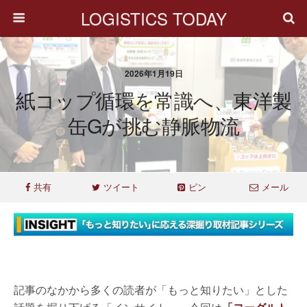
LOGISTICS TODAY
2026年1月19日
紙コップ循環を常識へ、東洋製
缶Gが挑む静脈物流
共有
ツイート
ピン
メール
記事のなかから多くの読者が「もっと知りたい」とした