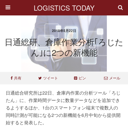
LOGISTICS TODAY
2018年5月22日
日通総研、倉庫作業分析｢ろじた
ん｣に2つの新機能
共有
ツイート
ピン
メール
日通総合研究所は22日、倉庫内作業の分析ツール「ろじ
たん」に、作業時間データに数量データなどを追加でき
るようするほか、1台のスマートフォン端末で複数人の
同時計測が可能になる2つの新機能を6月中旬から提供開
始すると発表した。