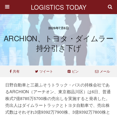
LOGISTICS TODAY
2026年7月6日
ARCHION、トヨタ・ダイムラー
持分引き下げ
共有
ツイート
ピン
メール
日野自動車と三菱ふそうトラック・バスの持株会社であ
るARCHION（アーチオン、東京都品川区）は6日、普通
株式7億8785万5700株の売出しを実施すると発表した。
売出人はダイムラートラックとトヨタ自動車で、売出株
式数はそれぞれ3億9392万7900株、3億9392万7800株と