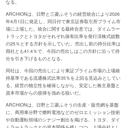
なる。
ARCHIONは、日野と三菱ふそうの経営統合により2026
年4月1日に発足し、同日付で東京証券取引所プライム市
場に上場した。統合に関する最終合意では、ダイムラー
トラックとトヨタがそれぞれ保有比率を発行済株式総数
の25％とする方針を示していた。売出し前の持分比率は
両社とも41.4％で、今回の売出しはこの方針に沿って持
分を引き下げるものとなる。
同社は、今回の売出しにより東証プライム市場の上場維
持基準である流通株式比率35％を上回る見込みとしてい
る。経営の独立性を確保しながら、安定した株主基盤と
資本市場からの規律を強める狙いだ。
ARCHIONは、日野と三菱ふそうの生産・販売網を基盤
に、商用車分野で燃料電池などのゼロエミッション技術
や自動運転領域のシナジー創出を掲げる。トヨタ、ダイ
ムラートラックとの資本関係を残しつつ、上場会社とし