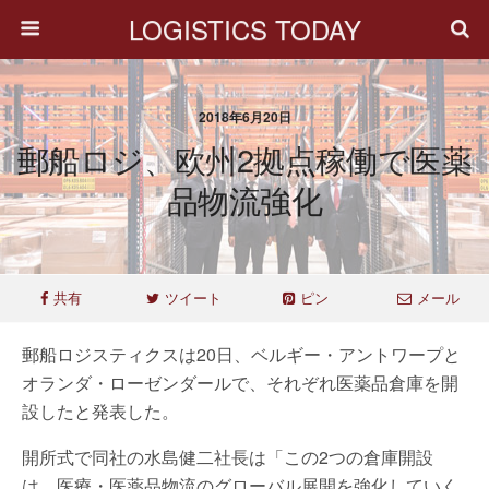
LOGISTICS TODAY
2018年6月20日
郵船ロジ、欧州2拠点稼働で医薬
品物流強化
共有
ツイート
ピン
メール
郵船ロジスティクスは20日、ベルギー・アントワープと
オランダ・ローゼンダールで、それぞれ医薬品倉庫を開
設したと発表した。
開所式で同社の水島健二社長は「この2つの倉庫開設
は、医療・医薬品物流のグローバル展開を強化していく