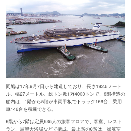
同船は17年9月7日から建造しており、長さ192.5メート
ル、幅27メートル、総トン数1万4000トンで、8階構造の
船内は、1階から5階が車両甲板でトラック166台、乗用
車146台を積載できる。
6階から7階は定員535人の旅客フロアで、客室、レスト
ラン、展望大浴場などで構成。最上階の8階は、操舵室