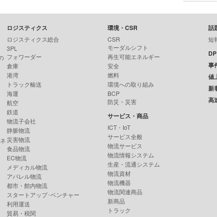
ロジスティクス
環境・CSR
話
ロジスティクス総合
CSR
短
モーダルシフト
3PL
D
フォワーダー
再生可能エネルギー
の
事
倉庫
安全
港湾
燃料
値
トラック輸送
環境への取り組み
新
海運
BCP
高
防災・災害
航空
鉄道
サービス・商品
物流子会社
ICT・IoT
静脈物流
サービス全般
災害物流
ンネ
物流サービス
食品物流
物流情報システム
EC物流
生産・流通システム
メディカル物流
物流資材
アパレル物流
物流機器
都市・館内物流
物流関連商品
スタートアップ･ベンチャー
新商品
利用運送
トラック
貿易・税関