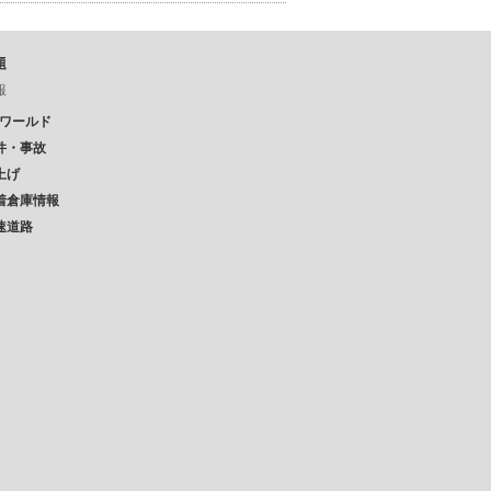
題
報
Pワールド
件・事故
上げ
着倉庫情報
速道路