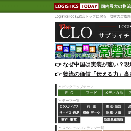
LOGISTIC
LogisticsToday総合トップに戻る
取材のご依頼
👉️
なぜ中国は実装が速い？現
👉️
物流の価値「伝える力」高
ピックアップテーマ
テーマ一覧
スペシャルコンテンツ一覧