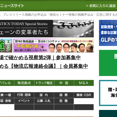
S TODAY｜国内最大の物流ニュースサイト
3PL, SCMなど国内外の最新の物流
、プレスリリース掲載のお申込み
物流セミナー情報の掲載申込み
広告に関する
場で確かめる視察第2弾｜参加募集中
める【物流広報連絡会議】｜会員募集中