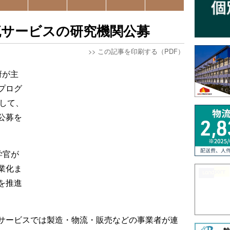
流サービスの研究機関公募
>>
この記事を印刷する（PDF）
府が主
プログ
として、
公募を
学官が
業化ま
を推進
サービスでは製造・物流・販売などの事業者が連