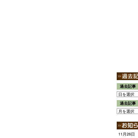
過去記事
過去記事
11月26日