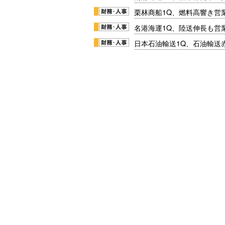
栗林商船1Q、燃料高響き営
名港海運1Q、陸送伸長も営業
日本石油輸送1Q、石油輸送