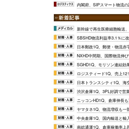
内閣府、SIPスマート物流
新幹線で再生医療細胞輸送
SBSHD物流利益率3.1％
日本郵政1Q、郵便・物流赤
NXHD中間期、国際物流伸び
SGHD1Q、モリソン連結効
ロジスティード1Q、売上1
日本トランスシティ1Q、海
渋沢倉庫1Q、3PL好調で営
ニッコンHD1Q、倉庫伸長
ヤマタネ1Q、物流増収も一
中央倉庫1Q、国内輸送と輸
南総通運1Q、倉庫稼働率上