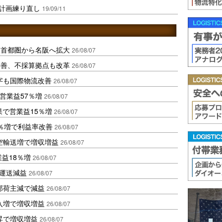
の計画練り直し
19/09/11
、首都圏から名阪へ拡大
26/08/07
に改善、不採算拠点も改革
26/08/07
字も国際物流改善
26/08/07
営業益57％増
26/08/07
果で営業益15％増
26/08/07
2％増で利益率改善
26/08/07
空輸送増で増収増益
26/08/07
業益18％増
26/08/07
も運送減益
26/08/07
部荷主減で減益
26/08/07
入増で増収増益
26/08/07
昇で増収増益
26/08/07