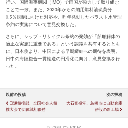
行い、国際海事機関（IMO）で両国が協力して取り組む
ことで一致。また、2020年からの舶用燃料油硫黄分
0.5％規制に向けた対応や、昨年発効したバラスト水管理
条約の実施について意見交換した。
さらに、シップ・リサイクル条約の発効が「船舶解体の
適正な実施に重要である」という認識を共有するととも
に、日本側より、中国による早期締結への期待を表明。
日中の海陸複合一貫輸送の円滑化に向け、意見交換を行
った。
以前の投稿
次の投稿
日通相撲部、全国社会人相
大石膏盛堂、鳥栖市に自動倉庫
撲大会で団体戦初優勝
併設の新工場
© LOGISTICS TODAY