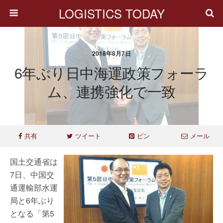
LOGISTICS TODAY
2018年8月7日
6年ぶり日中海運政策フォーラ
ム、連携強化で一致
共有
ツイート
ピン
メール
国土交通省は
7日、中国交
通運輸部水運
局と6年ぶり
となる「第5