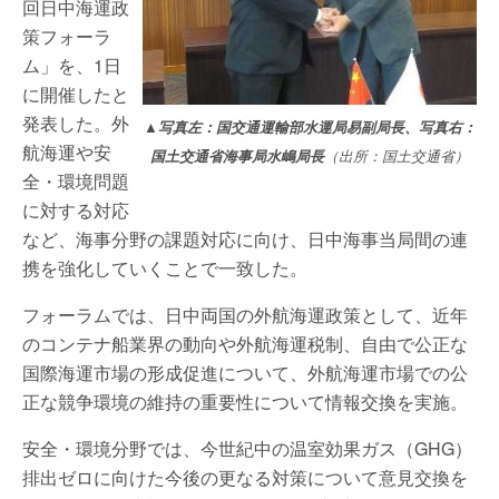
回日中海運政
策フォーラ
ム」を、1日
に開催したと
発表した。外
▲写真左：国交通運輸部水運局易副局長、写真右：
航海運や安
国土交通省海事局水嶋局長
（出所：国土交通省）
全・環境問題
に対する対応
など、海事分野の課題対応に向け、日中海事当局間の連
携を強化していくことで一致した。
フォーラムでは、日中両国の外航海運政策として、近年
のコンテナ船業界の動向や外航海運税制、自由で公正な
国際海運市場の形成促進について、外航海運市場での公
正な競争環境の維持の重要性について情報交換を実施。
安全・環境分野では、今世紀中の温室効果ガス（GHG）
排出ゼロに向けた今後の更なる対策について意見交換を