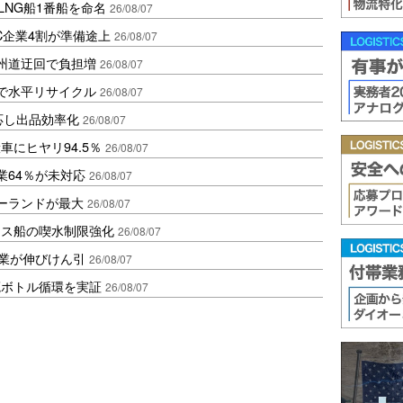
LNG船1番船を命名
26/08/07
C企業4割が準備途上
26/08/07
州道迂回で負担増
26/08/07
で水平リサイクル
26/08/07
対応し出品効率化
26/08/07
にヒヤリ94.5％
26/08/07
業64％が未対応
26/08/07
ポーランドが最大
26/08/07
クス船の喫水制限強化
26/08/07
造業が伸びけん引
26/08/07
廃ボトル循環を実証
26/08/07