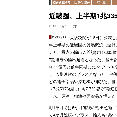
近畿圏、上半期1兆33
2018年8月16日 (木)
大阪税関が16日に公表した
年上半期の近畿圏の貿易概況（速報
ると、圏内の輸出入差額は1兆335
7期連続の輸出超過となった。輸出額
6311億円と前年同期に比べて9.5％
し、3期連続のプラスとなった。半
どの電子部品や原動機が伸びた。輸
（7兆5976億円）も7.7％増で3期連
ラス。原油・粗油や医薬品が増えた
6月単月では5か月連続の輸出超過、差額
て4か月連続のプラス、輸入も1兆25