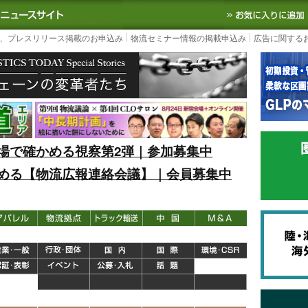
S TODAY｜国内最大の物流ニュースサイト
3PL, SCMなど国内外の最新の物流
、プレスリリース掲載のお申込み
物流セミナー情報の掲載申込み
広告に関する
場で確かめる視察第2弾｜参加募集中
める【物流広報連絡会議】｜会員募集中