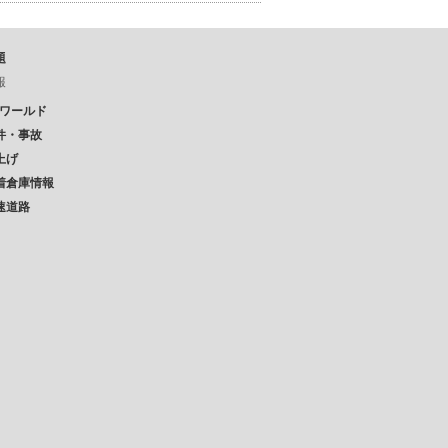
題
報
Pワールド
件・事故
上げ
着倉庫情報
速道路