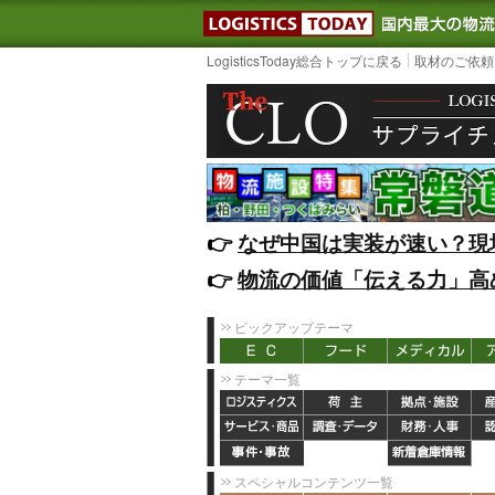
LOGISTIC
LogisticsToday総合トップに戻る
取材のご依頼
👉️
なぜ中国は実装が速い？現
👉️
物流の価値「伝える力」高
ピックアップテーマ
テーマ一覧
スペシャルコンテンツ一覧