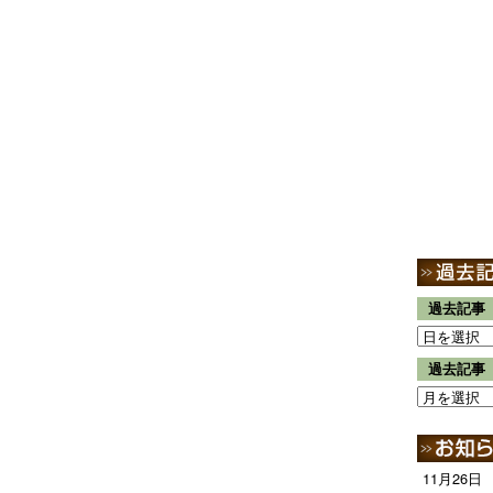
過去記事
過去記事
11月26日