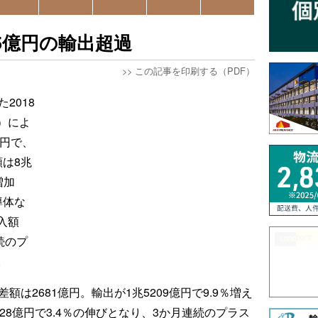
5億円の輸出超過
>>
この記事を印刷する（PDF）
2018
）によ
億円で、
は8兆
増加
導体な
入額
続のプ
。
は2681億円。輸出が1兆5209億円で9.9％増え
28億円で3.4％の伸びとなり、3か月連続のプラス