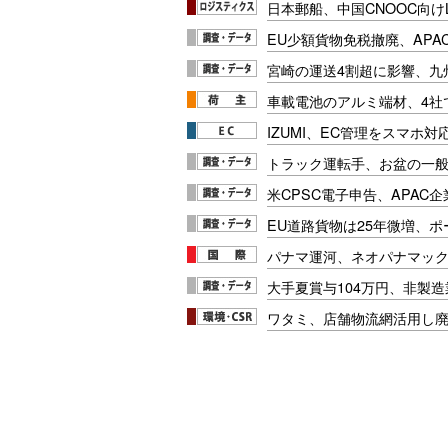
日本郵船、中国CNOOC向け
EU少額貨物免税撤廃、APA
宮崎の運送4割超に影響、九
車載電池のアルミ端材、4社
IZUMI、EC管理をスマホ
トラック運転手、お盆の一般車
米CPSC電子申告、APAC企
EU道路貨物は25年微増、
パナマ運河、ネオパナマッ
大手夏賞与104万円、非製
ワタミ、店舗物流網活用し