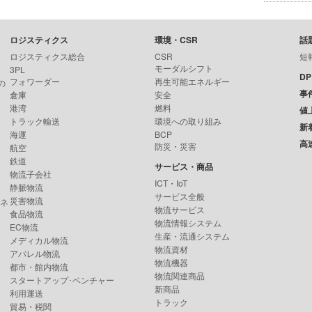
ロジスティクス
環境・CSR
話
ロジスティクス総合
CSR
短
モーダルシフト
3PL
D
フォワーダー
再生可能エネルギー
の
事
倉庫
安全
港湾
燃料
値
トラック輸送
環境への取り組み
新
海運
BCP
高
防災・災害
航空
鉄道
サービス・商品
物流子会社
ICT・IoT
静脈物流
サービス全般
災害物流
ンネ
物流サービス
食品物流
物流情報システム
EC物流
生産・流通システム
メディカル物流
物流資材
アパレル物流
物流機器
都市・館内物流
物流関連商品
スタートアップ･ベンチャー
新商品
利用運送
トラック
貿易・税関