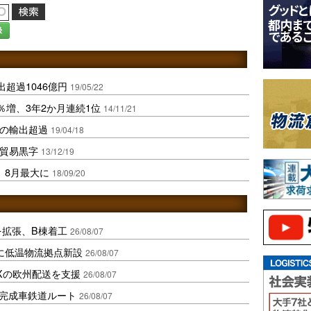
録
超過1046億円
19/05/22
7％増、3年2か月連続1位
14/11/21
円の輸出超過
19/04/18
の貿易黒字
13/12/19
、8月最大に
18/09/20
を拡張、B棟着工
26/08/07
に低温物流拠点新設
26/08/07
Xの欧州配送を支援
26/08/07
に完成車鉄道ルート
26/08/07