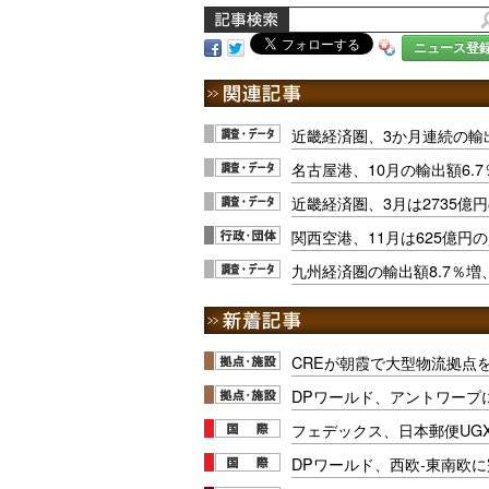
ニュース登
近畿経済圏、3か月連続の輸出
名古屋港、10月の輸出額6.
近畿経済圏、3月は2735億
関西空港、11月は625億円
九州経済圏の輸出額8.7％増
CREが朝霞で大型物流拠点
DPワールド、アントワープ
フェデックス、日本郵便UG
DPワールド、西欧-東南欧