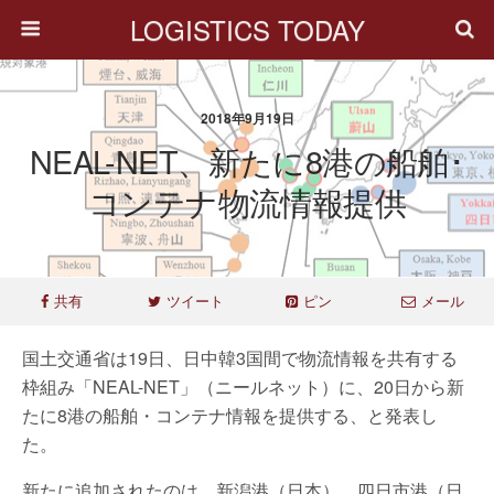
LOGISTICS TODAY
2018年9月19日
NEAL-NET、新たに8港の船舶･
コンテナ物流情報提供
共有
ツイート
ピン
メール
国土交通省は19日、日中韓3国間で物流情報を共有する
枠組み「NEAL-NET」（ニールネット）に、20日から新
たに8港の船舶・コンテナ情報を提供する、と発表し
た。
新たに追加されたのは、新潟港（日本）、四日市港（日