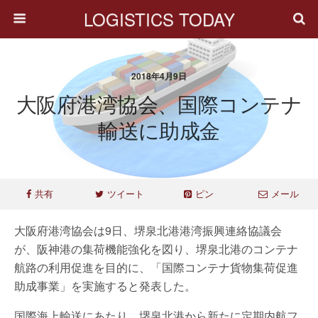
LOGISTICS TODAY
2018年4月9日
大阪府港湾協会、国際コンテナ
輸送に助成金
共有
ツイート
ピン
メール
大阪府港湾協会は9日、堺泉北港港湾振興連絡協議会
が、阪神港の集荷機能強化を図り、堺泉北港のコンテナ
航路の利用促進を目的に、「国際コンテナ貨物集荷促進
助成事業」を実施すると発表した。
国際海上輸送にあたり、堺泉北港から新たに定期内航フ