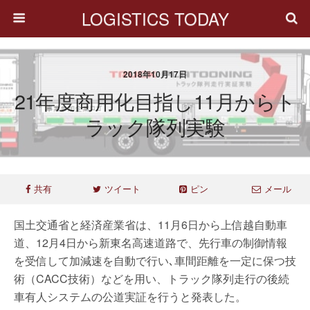
LOGISTICS TODAY
2018年10月17日
21年度商用化目指し11月からト
ラック隊列実験
共有
ツイート
ピン
メール
国土交通省と経済産業省は、11月6日から上信越自動車
道、12月4日から新東名高速道路で、先行車の制御情報
を受信して加減速を自動で行い､車間距離を一定に保つ技
術（CACC技術）などを用い、トラック隊列走行の後続
車有人システムの公道実証を行うと発表した。