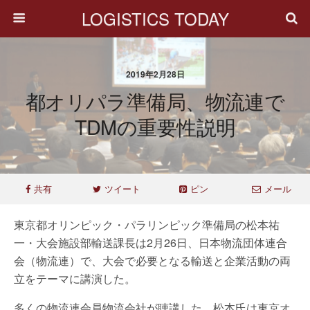
LOGISTICS TODAY
2019年2月28日
都オリパラ準備局、物流連で
TDMの重要性説明
共有
ツイート
ピン
メール
東京都オリンピック・パラリンピック準備局の松本祐
一・大会施設部輸送課長は2月26日、日本物流団体連合
会（物流連）で、大会で必要となる輸送と企業活動の両
立をテーマに講演した。
多くの物流連会員物流会社が聴講した。松本氏は東京オ