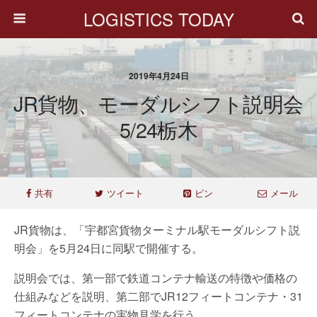
LOGISTICS TODAY
2019年4月24日
JR貨物、モーダルシフト説明会
5/24栃木
共有
ツイート
ピン
メール
JR貨物は、「宇都宮貨物ターミナル駅モーダルシフト説
明会」を5月24日に同駅で開催する。
説明会では、第一部で鉄道コンテナ輸送の特徴や価格の
仕組みなどを説明、第二部でJR12フィートコンテナ・31
フィートコンテナの実物見学を行う。