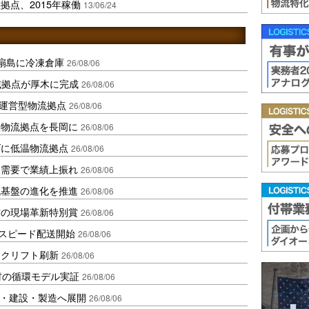
拠点、2015年稼働
13/06/24
扇島に冷凍倉庫
26/08/06
域拠点が厚木に完成
26/08/06
運営型物流拠点
26/08/06
温物流拠点を長岡に
26/08/06
ダに低温物流拠点
26/08/06
送需要で業績上振れ
26/08/06
流基盤の進化を推進
26/08/06
賞の現場革新特別賞
26/08/06
しスピード配送開始
26/08/06
ークリフト刷新
26/08/06
材の循環モデル実証
26/08/06
物流・建設・製造へ展開
26/08/06