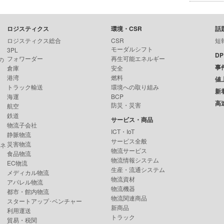
ロジスティクス
環境・CSR
話
ロジスティクス総合
CSR
短
モーダルシフト
3PL
D
フォワーダー
再生可能エネルギー
の
事
倉庫
安全
港湾
燃料
値
トラック輸送
環境への取り組み
新
海運
BCP
高
防災・災害
航空
鉄道
サービス・商品
物流子会社
ICT・IoT
静脈物流
サービス全般
災害物流
ンネ
物流サービス
食品物流
物流情報システム
EC物流
生産・流通システム
メディカル物流
物流資材
アパレル物流
物流機器
都市・館内物流
物流関連商品
スタートアップ･ベンチャー
新商品
利用運送
トラック
貿易・税関