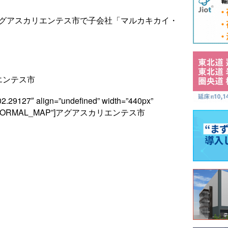
アグアスカリエンテス市で子会社「マルカキカイ・
エンテス市
02.29127″ align=”undefined” width=”440px”
pe=”G_NORMAL_MAP”]アグアスカリエンテス市