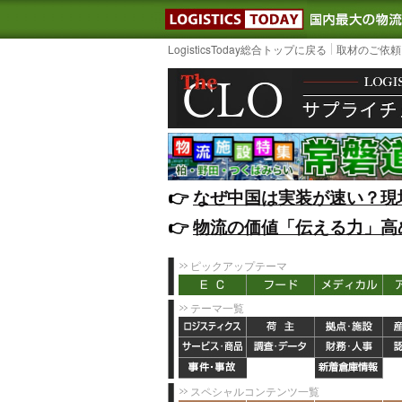
LOGISTIC
LogisticsToday総合トップに戻る
取材のご依頼
👉️
なぜ中国は実装が速い？現
👉️
物流の価値「伝える力」高
ピックアップテーマ
テーマ一覧
スペシャルコンテンツ一覧