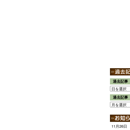
過去記事
過去記事
11月26日