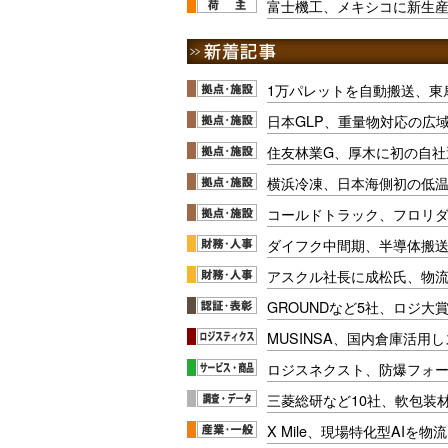
富士機工、メキシコに新生産
1万パレットを自動搬送、東
日本GLP、重量物対応の広
住友林業G、厚木に初の自社
横浜冷凍、日本海側初の低
コールドトラック、フロリ
ダイフク中間期、半導体搬
アスクル社長に成松氏、物
GROUNDなど5社、ロジ大
MUSINSA、国内倉庫活用
ロジスネクスト、防爆フォ
三菱総研など10社、軟包装
X Mile、現場特化型AIを