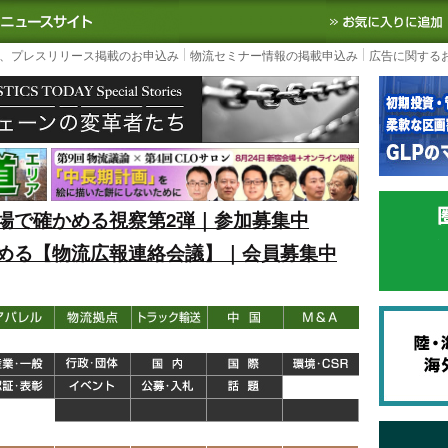
S TODAY｜国内最大の物流ニュースサイト
3PL, SCMなど国内外の最新の物流
、プレスリリース掲載のお申込み
物流セミナー情報の掲載申込み
広告に関する
場で確かめる視察第2弾｜参加募集中
める【物流広報連絡会議】｜会員募集中