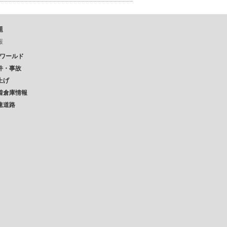
題
報
Pワールド
件・事故
上げ
着倉庫情報
速道路