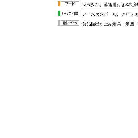
クラダシ、蓄電池付き3温度
アースダンボール、クリッ
食品輸出が上期最高、米国