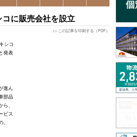
シコに販売会社を設立
>>
この記事を印刷する（PDF）
キシコ
と発表
が進ん
車部品
から、
ービス
の。