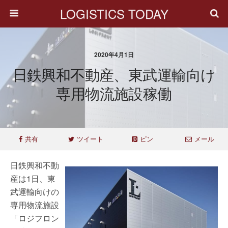
LOGISTICS TODAY
2020年4月1日
日鉄興和不動産、東武運輸向け
専用物流施設稼働
共有
ツイート
ピン
メール
日鉄興和不動
産は1日、東
武運輸向けの
専用物流施設
「ロジフロン