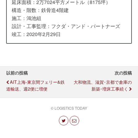
延床面積：2万7024平方メートル（8175坪）
構造・階数：鉄骨造4階建
施工：鴻池組
設計・工事監理：フクダ・アンド・パートナーズ
竣工：2020年2月29日
以前の投稿
次の投稿
AIT上海-東京間フェリー&鉄
大和物流、滋賀･京都で倉庫の
道輸送、週2便に増便
新築･増床工事続く
© LOGISTICS TODAY