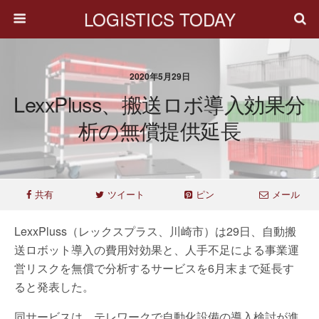
LOGISTICS TODAY
2020年5月29日
LexxPluss、搬送ロボ導入効果分
析の無償提供延長
共有
ツイート
ピン
メール
LexxPluss（レックスプラス、川崎市）は29日、自動搬
送ロボット導入の費用対効果と、人手不足による事業運
営リスクを無償で分析するサービスを6月末まで延長す
ると発表した。
同サービスは、テレワークで自動化設備の導入検討が進