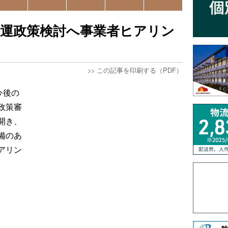
海運政策検討へ事業者ヒアリン
>>
この記事を印刷する（PDF）
今後の
政策審
開き、
備のあ
アリン