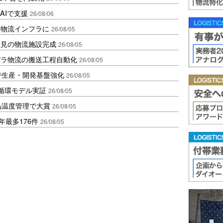
AIで支援
26/08/06
を物流インフラに
26/08/05
伏見の物流施設完成
26/08/05
バラ物流の搬送工程自動化
26/08/05
で生産・開発基盤強化
26/08/05
循環モデル実証
26/08/05
品温度管理で大賞
26/08/05
年最多176件
26/08/05