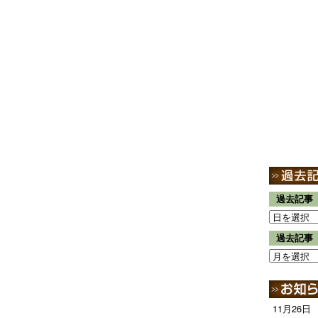
過去記事
過去記事
11月26日