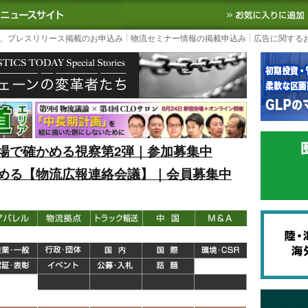
S TODAY｜国内最大の物流ニュースサイト
3PL, SCMなど国内外の最新の物流
、プレスリリース掲載のお申込み
物流セミナー情報の掲載申込み
広告に関する
場で確かめる視察第2弾｜参加募集中
める【物流広報連絡会議】｜会員募集中