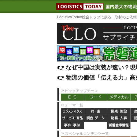
LOGISTIC
LogisticsToday総合トップに戻る
取材のご依頼
👉️
なぜ中国は実装が速い？現
👉️
物流の価値「伝える力」高
ピックアップテーマ
テーマ一覧
スペシャルコンテンツ一覧