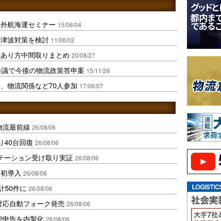
け外航海運セミナー
15/06/04
の津波対策を検討
11/06/02
のあり方中間取りまとめ
20/08/27
会議で今後の物流政策答申案
15/11/26
、物流関係など70人参加
17/06/07
中国物流最前線
26/08/06
り40台回復
26/08/06
ステーション受け取り実証
26/08/06
内初導入
26/08/06
計50件に
26/08/06
ロ対応自動フォーク発売
26/08/06
2申告を内製化
26/08/06