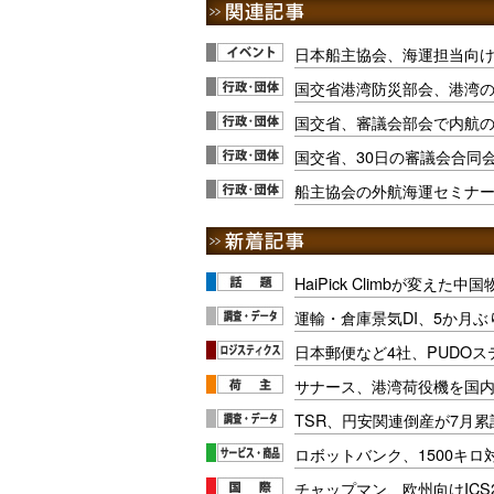
日本船主協会、海運担当向
国交省港湾防災部会、港湾
国交省、審議会部会で内航
国交省、30日の審議会合同
船主協会の外航海運セミナー
HaiPick Climbが変えた
運輸・倉庫景気DI、5か月ぶ
日本郵便など4社、PUDO
サナース、港湾荷役機を国
TSR、円安関連倒産が7月累
ロボットバンク、1500キ
チャップマン、欧州向けICS