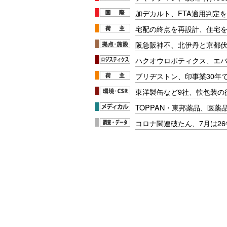
加デカルト、FTA適用判定を
宅配の終点を再設計、住宅
阪急阪神不、北伊丹と京都
ハクオウロボティクス、エ
ブリヂストン、印事業30年
東洋製缶など9社、軟包装の
TOPPAN・東邦薬品、医薬
コロナ関連破たん、7月は26