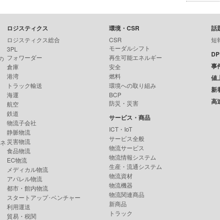
ロジスティクス
環境・CSR
話
ロジスティクス総合
CSR
短
モーダルシフト
3PL
D
フォワーダー
再生可能エネルギー
の
事
倉庫
安全
港湾
燃料
値
トラック輸送
環境への取り組み
新
海運
BCP
高
防災・災害
航空
鉄道
サービス・商品
物流子会社
ICT・IoT
静脈物流
サービス全般
災害物流
ンネ
物流サービス
食品物流
物流情報システム
EC物流
生産・流通システム
メディカル物流
物流資材
アパレル物流
物流機器
都市・館内物流
物流関連商品
スタートアップ･ベンチャー
新商品
利用運送
トラック
貿易・税関