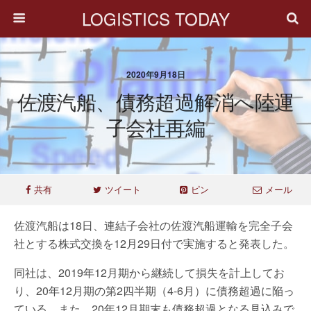
LOGISTICS TODAY
2020年9月18日
佐渡汽船、債務超過解消へ陸運
子会社再編
共有
ツイート
ピン
メール
佐渡汽船は18日、連結子会社の佐渡汽船運輸を完全子会
社とする株式交換を12月29日付で実施すると発表した。
同社は、2019年12月期から継続して損失を計上してお
り、20年12月期の第2四半期（4-6月）に債務超過に陥っ
ている。また、20年12月期末も債務超過となる見込みで