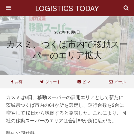
LOGISTICS TODAY
2020年10月6日
カスミ、つくば市内で移動スー
パーのエリア拡大
共有
ツイート
ピン
メール
カスミは6日、移動スーパーの展開エリアとして新たに
茨城県つくば市内の64か所を選定し、運行台数を2台に
増やして12日から稼働すると発表した。これにより、同
社の移動スーパーのエリアは合計86か所に広がる。
県内の同社移