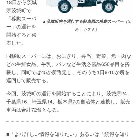
18日から茨城
県茨城町で
「移動スーパ
▲茨城町内を運行する軽車両の移動スーパー
（出
ー」の運行を
所：カスミ）
開始すると発
表した。
同移動スーパーには、おにぎり、弁当、野菜、魚・肉な
どの生鮮食品、牛乳、パンなど生活必需品650品目を搭
載し、同町では45か所選定し、そのうち1日8-10か所を
巡回して販売する。
今回、茨城町の運行を開始することにより、茨城県24、
千葉県16、埼玉県14、栃木県7の自治体と連携し、販売
車両は合計72台となる。
■「より詳しい情報を知りたい」あるいは「続報を知り