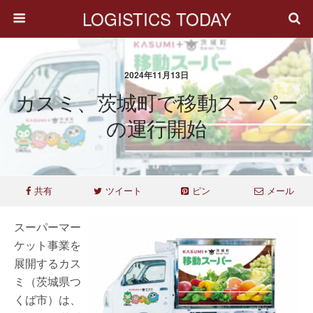
LOGISTICS TODAY
2024年11月13日
カスミ、茨城町で移動スーパー
の運行開始
共有
ツイート
ピン
メール
スーパーマー
ケット事業を
展開するカス
ミ（茨城県つ
くば市）は、