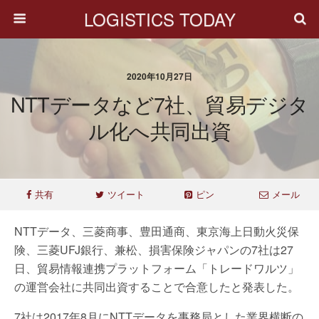
LOGISTICS TODAY
2020年10月27日
NTTデータなど7社、貿易デジタ
ル化へ共同出資
共有
ツイート
ピン
メール
NTTデータ、三菱商事、豊田通商、東京海上日動火災保
険、三菱UFJ銀行、兼松、損害保険ジャパンの7社は27
日、貿易情報連携プラットフォーム「トレードワルツ」
の運営会社に共同出資することで合意したと発表した。
7社は2017年8月にNTTデータを事務局とした業界横断の