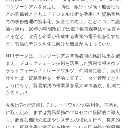
コンソーシアムを発足し、商社・銀行・保険・船会社な
どの関係者とともに「デジタル技術を活用した貿易業務
での事務処理の効率化、安全性の向上」などについて議
論を重ね、20年の税制改正では電子帳簿保存法が見直さ
れるなど、政府も企業が作成する書類の電子化を促すな
ど、貿易のデジタル化に向けた機運が高まっていた。
NTTデータは、コンソーシアム関係者間の検討結果を踏
まえ、ブロックチェーン技術を活用した貿易情報連携プ
ラットフォーム「トレードワルツ」の開発に着手。実用
化すれば、貿易業務を一元的に電子データで管理できる
ようになり、貿易業務の作業量を最大50％程度、削減で
きるという。
今後は7社が連携してトレードワルツの実用化、商業化
に取り組み、まずは貿易業務のプロセスに段階的に導入
し、必要な機能の追加やシステムの強化を行う。将来的
には、貿易文書の電子化を検討している国内外の政府機