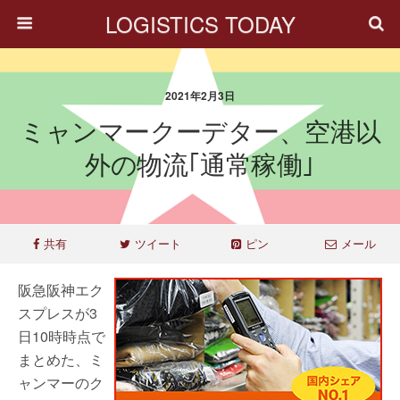
LOGISTICS TODAY
2021年2月3日
ミャンマークーデター、空港以
外の物流｢通常稼働｣
共有
ツイート
ピン
メール
阪急阪神エク
スプレスが3
日10時時点で
まとめた、ミ
ャンマーのク