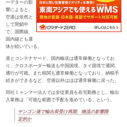
ーデターの影
響によると、
空港は依然と
して閉鎖中
で、国際線、
国内線とも運
休が続いている。
港とコンテナヤード、国内輸送は通常稼働となってお
り、クロスボーダー輸送も中国国境、タイ国境で通関、
通行が可能。また税関も通常稼働となっており、納税手
続きができるなど、空港以外はほぼ通常稼働に戻った。
同社ミャンマー法人では全従業員を在宅勤務とし、輸出
入業務は「可能な範囲で手配を進めている」という。
ヤンゴン港で輸出荷受け再開、物流の影響限
定的か