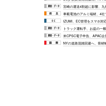
宮崎の運送4割超に影響、九
車載電池のアルミ端材、4社
IZUMI、EC管理をスマホ
トラック運転手、お盆の一般車
米CPSC電子申告、APAC企
NYの道路混雑回避へ、骨材