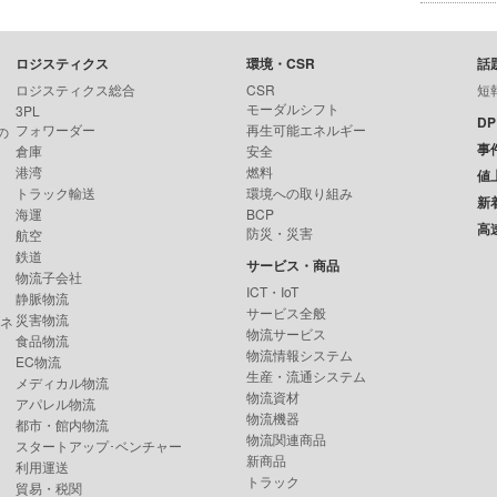
ロジスティクス
環境・CSR
話
ロジスティクス総合
CSR
短
モーダルシフト
3PL
D
フォワーダー
再生可能エネルギー
の
事
倉庫
安全
港湾
燃料
値
トラック輸送
環境への取り組み
新
海運
BCP
高
防災・災害
航空
鉄道
サービス・商品
物流子会社
ICT・IoT
静脈物流
サービス全般
災害物流
ンネ
物流サービス
食品物流
物流情報システム
EC物流
生産・流通システム
メディカル物流
物流資材
アパレル物流
物流機器
都市・館内物流
物流関連商品
スタートアップ･ベンチャー
新商品
利用運送
トラック
貿易・税関