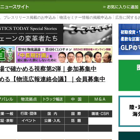
S TODAY｜国内最大の物流ニュースサイト
3PL, SCMなど国内外の最新の物流
、プレスリリース掲載のお申込み
物流セミナー情報の掲載申込み
広告に関する
場で確かめる視察第2弾｜参加募集中
める【物流広報連絡会議】｜会員募集中