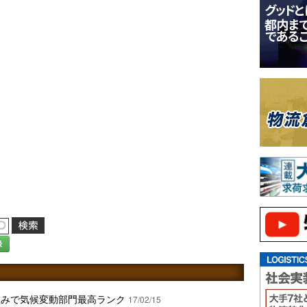
録
組みで気候変動部門最高ランク
17/02/15