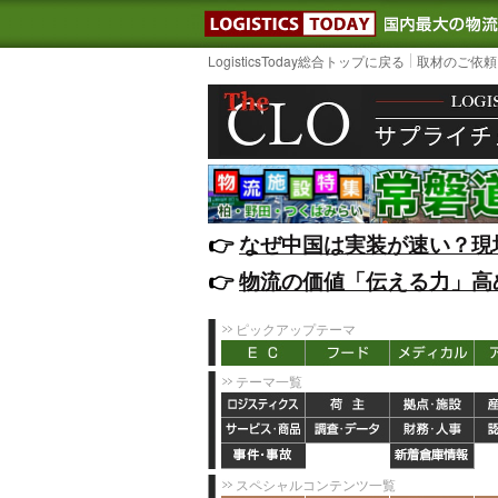
LOGISTIC
LogisticsToday総合トップに戻る
取材のご依頼
👉️
なぜ中国は実装が速い？現
👉️
物流の価値「伝える力」高
ピックアップテーマ
テーマ一覧
スペシャルコンテンツ一覧