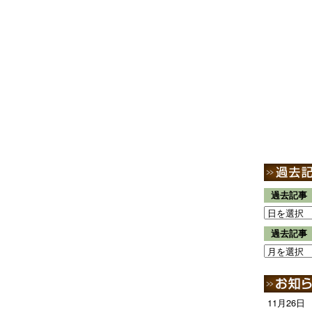
過去記事
過去記事
11月26日