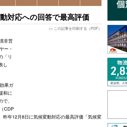
変動対応への回答で最高評価
>>
この記事を印刷する（PDF）
境非営
ヤー・
の「リ
表し
室効果ガ
緩和に
ので、
（CDP
、昨年12月8日に気候変動対応の最高評価「気候変