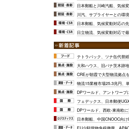
日本郵船と川崎汽船、気候
川汽、サプライヤーとの環
日本郵船、気候変動対応の
日立物流、気候変動対応で
テトラパック、ツナ缶代替紙
大和ハウス、旧パナ茨木跡
CREが朝霞で大型物流拠点
物流15業種市場25.3兆円
DPワールド、アントワープ
フェデックス、日本郵便UG
DPワールド、西欧-東南欧
日本郵船、中国CNOOC向け
EU少額貨物免税撤廃、APA