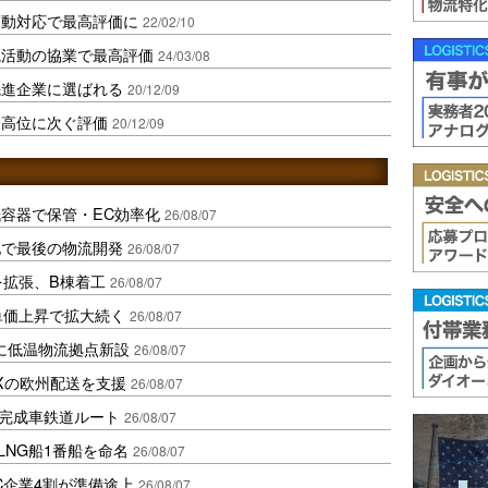
変動対応で最高評価に
22/02/10
境活動の協業で最高評価
24/03/08
先進企業に選ばれる
20/12/09
最高位に次ぐ評価
20/12/09
容器で保管・EC効率化
26/08/07
地で最後の物流開発
26/08/07
を拡張、B棟着工
26/08/07
、単価上昇で拡大続く
26/08/07
に低温物流拠点新設
26/08/07
Xの欧州配送を支援
26/08/07
に完成車鉄道ルート
26/08/07
LNG船1番船を命名
26/08/07
C企業4割が準備途上
26/08/07