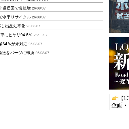
州道迂回で負担増
26/08/07
で水平リサイクル
26/08/07
対応し出品効率化
26/08/07
にヒヤリ94.5％
26/08/07
業64％が未対応
26/08/07
輸送をバージに転換
26/08/07