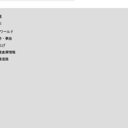
題
報
Pワールド
件・事故
上げ
着倉庫情報
速道路