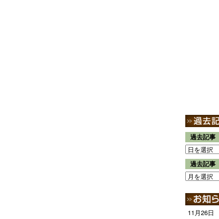
過去記事
過去記事
11月26日