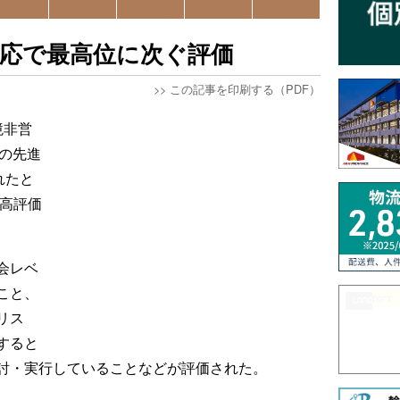
対応で最高位に次ぐ評価
>>
この記事を印刷する（PDF）
境非営
の先進
れたと
最高評価
会レベ
こと、
リス
すると
討・実行していることなどが評価された。