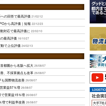
応への回答で最高評価
21/02/12
POから高評価｜短報
22/12/23
変動対応で最高評価に
22/02/10
示の最高評価
16/10/27
変動で上位評価
24/02/13
、首都圏から名阪へ拡大
26/08/07
に改善、不採算拠点も改革
26/08/07
字も国際物流改善
26/08/07
営業益57％増
26/08/07
果で営業益15％増
26/08/07
2％増で利益率改善
26/08/07