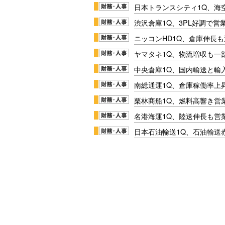
日本トランスシティ1Q、海
渋沢倉庫1Q、3PL好調で営
ニッコンHD1Q、倉庫伸長
ヤマタネ1Q、物流増収も一
中央倉庫1Q、国内輸送と輸
南総通運1Q、倉庫稼働率上
栗林商船1Q、燃料高響き営
名港海運1Q、陸送伸長も営業
日本石油輸送1Q、石油輸送