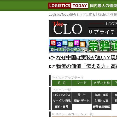
LOGISTIC
LogisticsToday総合トップに戻る
取材のご依頼
👉️
なぜ中国は実装が速い？現
👉️
物流の価値「伝える力」高
ピックアップテーマ
テーマ一覧
スペシャルコンテンツ一覧