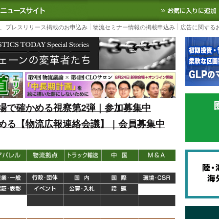
S TODAY｜国内最大の物流ニュースサイト
3PL, SCMなど国内外の最新の物流
、プレスリリース掲載のお申込み
物流セミナー情報の掲載申込み
広告に関する
場で確かめる視察第2弾｜参加募集中
める【物流広報連絡会議】｜会員募集中