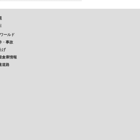
題
報
Pワールド
件・事故
上げ
着倉庫情報
速道路