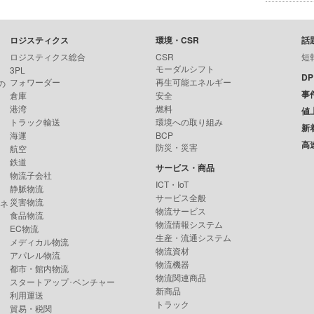
ロジスティクス
環境・CSR
話
ロジスティクス総合
CSR
短
モーダルシフト
3PL
D
フォワーダー
再生可能エネルギー
の
事
倉庫
安全
港湾
燃料
値
トラック輸送
環境への取り組み
新
海運
BCP
高
防災・災害
航空
鉄道
サービス・商品
物流子会社
ICT・IoT
静脈物流
サービス全般
災害物流
ンネ
物流サービス
食品物流
物流情報システム
EC物流
生産・流通システム
メディカル物流
物流資材
アパレル物流
物流機器
都市・館内物流
物流関連商品
スタートアップ･ベンチャー
新商品
利用運送
トラック
貿易・税関