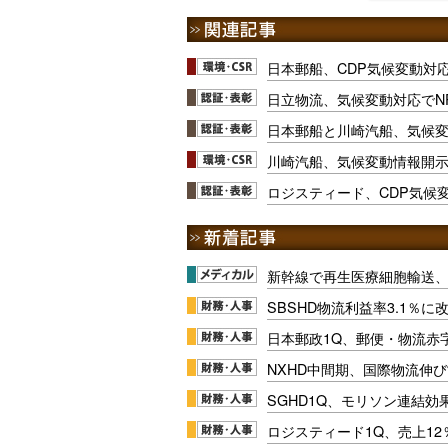
日本郵船、CDP気候変動対
日立物流、気候変動対応でN
日本郵船と川崎汽船、気候
川崎汽船、気候変動情報開
ロジスティード、CDP気候
新幹線で再生医療細胞輸送
SBSHD物流利益率3.1％
日本郵政1Q、郵便・物流赤
NXHD中間期、国際物流伸び
SGHD1Q、モリソン連結効
ロジスティード1Q、売上1