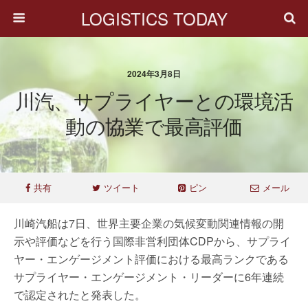
LOGISTICS TODAY
2024年3月8日
川汽、サプライヤーとの環境活
動の協業で最高評価
共有
ツイート
ピン
メール
川崎汽船は7日、世界主要企業の気候変動関連情報の開
示や評価などを行う国際非営利団体CDPから、サプライ
ヤー・エンゲージメント評価における最高ランクである
サプライヤー・エンゲージメント・リーダーに6年連続
で認定されたと発表した。