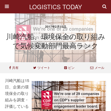
LOGISTICS TODAY
2017年2月15日
川崎汽船、環境保全の取り組み
で気候変動部門最高ランク
共有
ツイート
ピン
メール
川崎汽船は15
日、企業の環
境保全の取り
組みを調査・
評価している