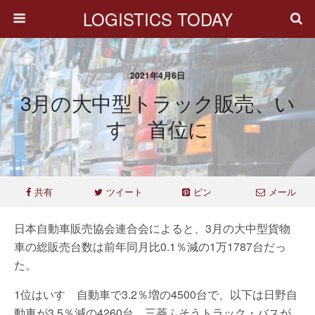
LOGISTICS TODAY
2021年4月6日
3月の大中型トラック販売、い
すゞ首位に
共有
ツイート
ピン
メール
日本自動車販売協会連合会によると、3月の大中型貨物
車の総販売台数は前年同月比0.1％減の1万1787台だっ
た。
1位はいすゞ自動車で3.2％増の4500台で、以下は日野自
動車が3.5％減の4260台、三菱ふそうトラック・バスが