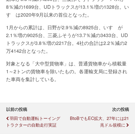
8％減の1699台、UDトラックスが13.1％増の1328台。い
すゞは2020年9月以来の首位となった。
1月からの累計は、日野が2.9％減の8925台、いすゞが
2.1％増の9025台、三菱ふそうが13.7％減の3433台、UD
トラックスが3.8％増の2217台。4社の合計は2.2％減の2
万4142台となった。
対象となる「大中型貨物車」は、普通貨物車から積載量
1～2トンの貨物車を除いたもの。各運輸支局に登録され
た車両を集計している。
以前の投稿
次の投稿
羽田で自動運転トーイング
BtoBでもEC拡大、27年には21
トラクターの自動走行実証
兆ドル規模に