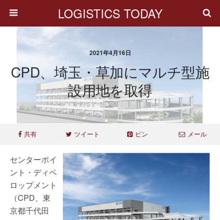
LOGISTICS TODAY
2021年4月16日
CPD、埼玉・草加にマルチ型施
設用地を取得
共有
ツイート
ピン
メール
センターポイ
ント・ディベ
ロップメント
（CPD、東
京都千代田