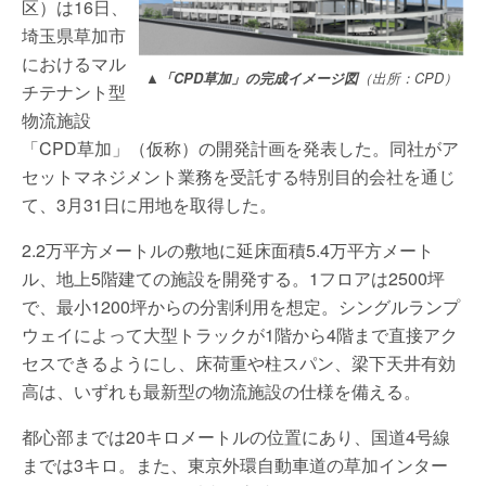
区）は16日、
埼玉県草加市
におけるマル
▲「CPD草加」の完成イメージ図
（出所：CPD）
チテナント型
物流施設
「CPD草加」（仮称）の開発計画を発表した。同社がア
セットマネジメント業務を受託する特別目的会社を通じ
て、3月31日に用地を取得した。
2.2万平方メートルの敷地に延床面積5.4万平方メート
ル、地上5階建ての施設を開発する。1フロアは2500坪
で、最小1200坪からの分割利用を想定。シングルランプ
ウェイによって大型トラックが1階から4階まで直接アク
セスできるようにし、床荷重や柱スパン、梁下天井有効
高は、いずれも最新型の物流施設の仕様を備える。
都心部までは20キロメートルの位置にあり、国道4号線
までは3キロ。また、東京外環自動車道の草加インター