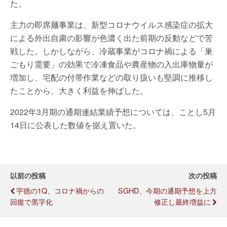
た。
主力の即席麺事業は、新型コロナウイルス感染症の拡大
による外出自粛の影響が色濃く出た前期の反動などで苦
戦した。しかしながら、冷蔵事業がコロナ禍による「巣
ごもり需要」の効果で冷凍食品や農産物の入出庫物量が
増加し、宅配の付帯作業などの取り扱いも堅調に推移し
たことから、大きく利益を伸ばした。
2022年3月期の通期連結業績予想については、ことし5月
14日に公表した数値を据え置いた。
以前の投稿
次の投稿
宇徳の1Q、コロナ禍からの
SGHD、今期の通期予想を上方
回復で黒字化
修正し最終増益に