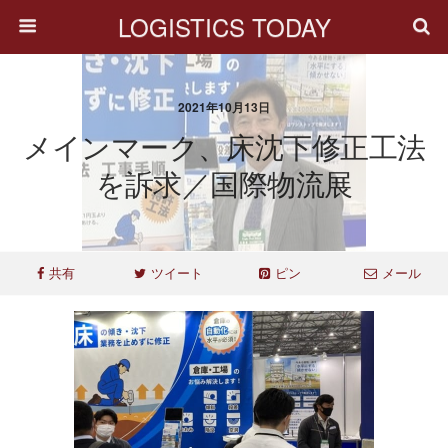
LOGISTICS TODAY
2021年10月13日
メインマーク、床沈下修正工法
を訴求／国際物流展
共有
ツイート
ピン
メール