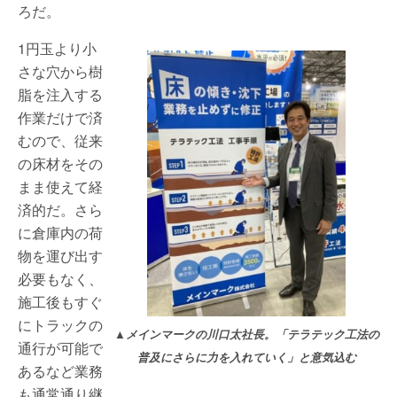
ろだ。
1円玉より小
さな穴から樹
脂を注入する
作業だけで済
むので、従来
の床材をその
まま使えて経
済的だ。さら
に倉庫内の荷
物を運び出す
必要もなく、
施工後もすぐ
にトラックの
▲メインマークの川口太社長。「テラテック工法の
通行が可能で
普及にさらに力を入れていく」と意気込む
あるなど業務
も通常通り継