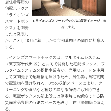
居住者専用の
宅配ボックス
「ライオンズ
スマートボッ
▲ライオンズスマートボックスの設置イメージ
（出
クス」を開発
所：大京）
したと発表し
た。ことし10月に着工した東京都葛飾区の物件に初導入
する。
ライオンズスマートボックスは、フルタイムシステム
（東京都千代田 区）と共同で開発した宅配ボックス。フ
ルタイムシステムの提携事業者が、専用ICカードを使用
して玄関先まで配達物を届けるため、居住者は自宅玄関
で配達物を受け取れる。3つの収納スペースにより、ク
リーニングや食品など種類の異なる荷物にも対応でき
る。宅配ボックスの最上段には停電時にも解錠できる防
災備蓄品専用の収納スペースを設け、在宅避難時に備え
る。