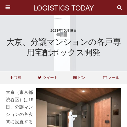
LOGISTICS TODAY
2021年10月19日
大京、分譲マンションの各戸専
用宅配ボックス開発
共有
ツイート
ピン
メール
大京（東京都
渋谷区）は19
日、分譲マン
ションの各玄
関に設置する