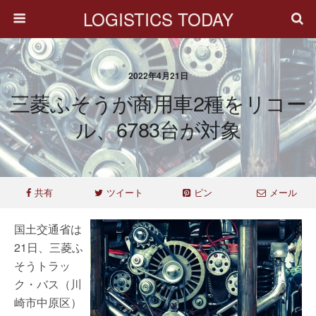
LOGISTICS TODAY
2022年4月21日
三菱ふそうが商用車2種をリコー
ル、6783台が対象
共有
ツイート
ピン
メール
国土交通省は
21日、三菱ふ
そうトラッ
ク・バス（川
崎市中原区）