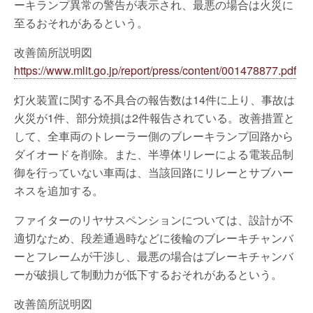
ーキランプ異常の警告が表示され、最悪の場合は火災に
至るおそれがあるという。
改善箇所説明図
https://www.mlit.go.jp/report/press/content/001478877.pdf
灯火装置に関する不具合の報告数は14件に上り、事故は
火災が1件、部分焼損は2件報告されている。改善措置と
して、全車両のトレーラー側のブレーキランプ回路から
ダイオードを削除。また、半導体リレーによる電装品制
御を行っていない車両は、当該回路にリレーとサブハー
ネスを追加する。
ファイターのリヤサスペンションについては、設計が不
適切なため、段差通過時などに後輪のブレーキチャンバ
ーとフレームが干渉し、最悪の場合はブレーキチャンバ
ーが破損して制動力が低下するおそれがあるという。
改善箇所説明図