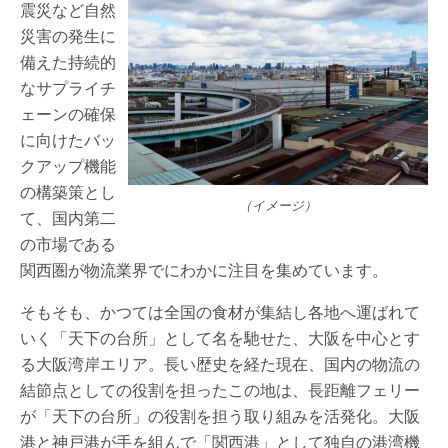
震災など自然
災害の発生に
備えた持続的
なサプライチ
ェーンの確保
に向けたバッ
クアップ機能
の構築策とし
（イメージ）
て、国内第二
の市場である
関西圏が物流業界でにわかに注目を集めています。
そもそも、かつては全国の食材が集結し各地へ運ばれて
いく「天下の台所」として名を馳せた、大阪を中心とす
る大阪湾岸エリア。長い歴史を経た現在、国内の物流の
結節点としての役割を担ったこの地は、長距離フェリー
が「天下の台所」の役割を担う取り組みを活発化。大阪
港と神戸港が手を組んで「関西港」として独自の港湾機