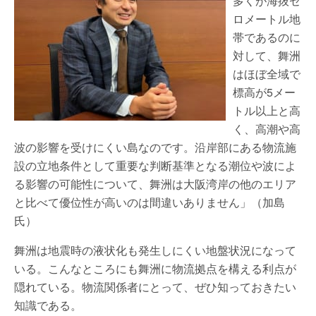
多くが海抜ゼ
ロメートル地
帯であるのに
対して、舞洲
はほぼ全域で
標高が5メー
トル以上と高
く、高潮や高
波の影響を受けにくい島なのです。沿岸部にある物流施
設の立地条件として重要な判断基準となる潮位や波によ
る影響の可能性について、舞洲は大阪湾岸の他のエリア
と比べて優位性が高いのは間違いありません」（加島
氏）
舞洲は地震時の液状化も発生しにくい地盤状況になって
いる。こんなところにも舞洲に物流拠点を構える利点が
隠れている。物流関係者にとって、ぜひ知っておきたい
知識である。