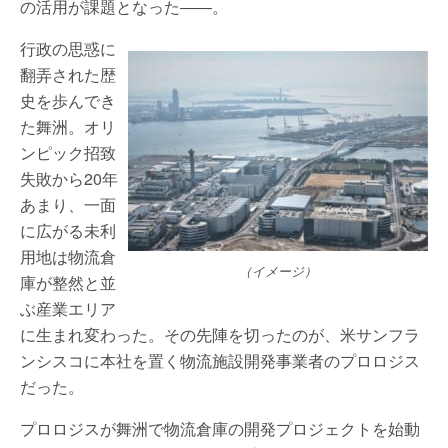
の活用が課題となった――。
行政の思惑に
翻弄された歴
史を歩んでき
た舞洲。オリ
ンピック招致
失敗から20年
あまり、一面
に広がる未利
用地は物流倉
（イメージ）
庫が整然と並
ぶ産業エリア
に生まれ変わった。その先陣を切ったのが、米サンフラ
ンシスコに本社を置く物流施設開発事業者のプロロジス
だった。
プロロジスが舞洲で物流倉庫の開発プロジェクトを始動