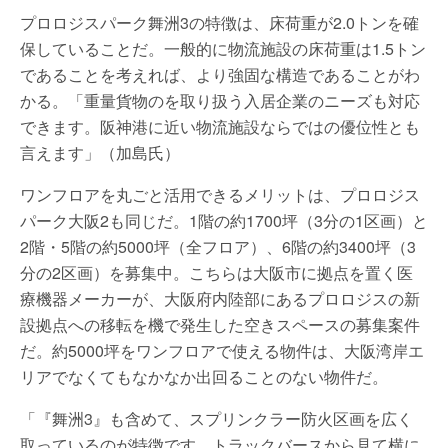
プロロジスパーク舞洲3の特徴は、床荷重が2.0トンを確
保していることだ。一般的に物流施設の床荷重は1.5トン
であることを考えれば、より強固な構造であることがわ
かる。「重量貨物のを取り扱う入居企業のニーズも対応
できます。阪神港に近い物流施設ならではの優位性とも
言えます」（加島氏）
ワンフロアを丸ごと活用できるメリットは、プロロジス
パーク大阪2も同じだ。1階の約1700坪（3分の1区画）と
2階・5階の約5000坪（全フロア）、6階の約3400坪（3
分の2区画）を募集中。こちらは大阪市に拠点を置く医
療機器メーカーが、大阪府内陸部にあるプロロジスの新
設拠点への移転を機で発生した空きスペースの募集案件
だ。約5000坪をワンフロアで使える物件は、大阪湾岸エ
リアでなくてもなかなか出回ることのない物件だ。
「『舞洲3』も含めて、スプリンクラー防火区画を広く
取っているのが特徴です。トラックバースから見て横に