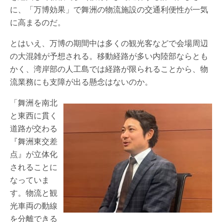
に、「万博効果」で舞洲の物流施設の交通利便性が一気
に高まるのだ。
とはいえ、万博の期間中は多くの観光客などで会場周辺
の大混雑が予想される。移動経路が多い内陸部ならとも
かく、湾岸部の人工島では経路が限られることから、物
流業務にも支障が出る懸念はないのか。
「舞洲を南北
と東西に貫く
道路が交わる
『舞洲東交差
点』が立体化
されることに
なっていま
す。物流と観
光車両の動線
を分離できる