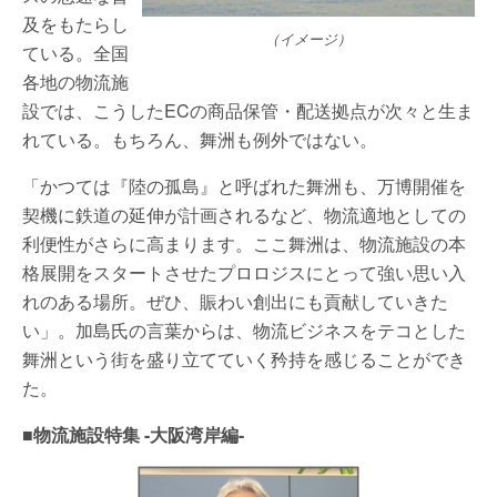
及をもたらし
（イメージ）
ている。全国
各地の物流施
設では、こうしたECの商品保管・配送拠点が次々と生ま
れている。もちろん、舞洲も例外ではない。
「かつては『陸の孤島』と呼ばれた舞洲も、万博開催を
契機に鉄道の延伸が計画されるなど、物流適地としての
利便性がさらに高まります。ここ舞洲は、物流施設の本
格展開をスタートさせたプロロジスにとって強い思い入
れのある場所。ぜひ、賑わい創出にも貢献していきた
い」。加島氏の言葉からは、物流ビジネスをテコとした
舞洲という街を盛り立てていく矜持を感じることができ
た。
■物流施設特集 -大阪湾岸編-