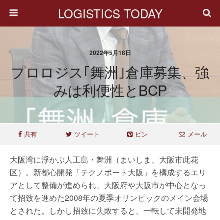
LOGISTICS TODAY
2022年5月18日
プロロジス｢舞洲｣倉庫募集、強
みは利便性とBCP
共有
ツイート
ピン
メール
大阪湾に浮かぶ人工島・舞洲（まいしま、大阪市此花
区）。新都心開発「テクノポート大阪」を構成するエリ
アとして整備が進められ、大阪府や大阪市が中心となっ
て招致を進めた2008年の夏季オリンピックのメイン会場
とされた。しかし招致に失敗すると、一転して未開発地