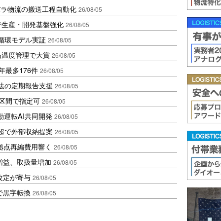
バラ物流の搬送工程自動化
26/08/05
で生産・開発基盤強化
26/08/05
循環モデル実証
26/08/05
品温度管理で大賞
26/08/05
年最多176件
26/08/05
化法の定期報告支援
26/08/05
1区間で指定可
26/08/05
動運転AI共同開発
26/08/05
超で外部収納提案
26/08/05
、拠点再編費用響く
26/08/05
増益、取扱量増加
26/08/05
改定が寄与
26/08/05
で黒字転換
26/08/05