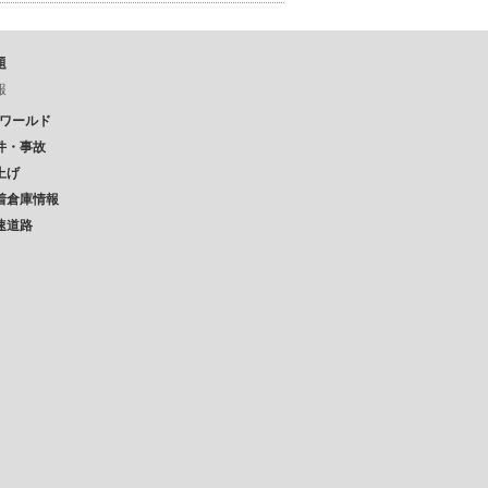
題
報
Pワールド
件・事故
上げ
着倉庫情報
速道路