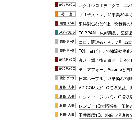
ハクオウロボティクス、エ
ブリヂストン、印事業30年
東洋製缶など9社、軟包装の
TOPPAN・東邦薬品、医薬
コロナ関連破たん、7月は26
TCI、ヨビトラで物流効率
高さ・重さ指定道路、計40
ティアフォー、Astemoと自
日本パープル、収納悩み7割
AZ-COM丸和1Q増収減益
ロジネットジャパン1Q増収
レンゴー1Q大幅増益、価格
玉井商船1Q、外航市況改善