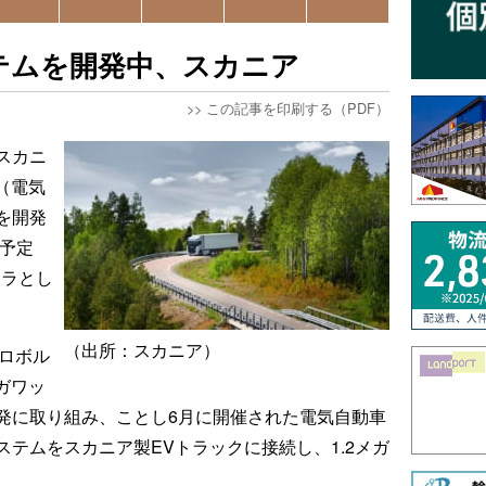
テムを開発中、スカニア
>>
この記事を印刷する（PDF）
スカニ
（電気
を開発
売予定
フラとし
（出所：スカニア）
キロボル
ガワッ
発に取り組み、ことし6月に開催された電気自動車
テムをスカニア製EVトラックに接続し、1.2メガ