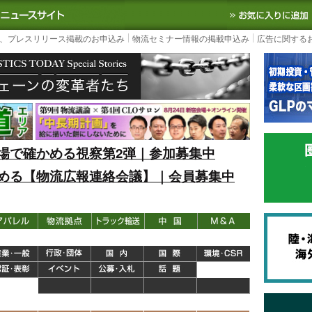
S TODAY｜国内最大の物流ニュースサイト
3PL, SCMなど国内外の最新の物流
、プレスリリース掲載のお申込み
物流セミナー情報の掲載申込み
広告に関する
場で確かめる視察第2弾｜参加募集中
める【物流広報連絡会議】｜会員募集中