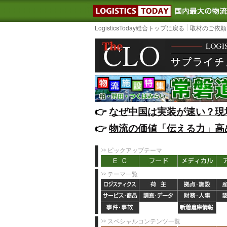
LOGISTIC
LogisticsToday総合トップに戻る
取材のご依頼
👉️
なぜ中国は実装が速い？現
👉️
物流の価値「伝える力」高
ピックアップテーマ
テーマ一覧
スペシャルコンテンツ一覧