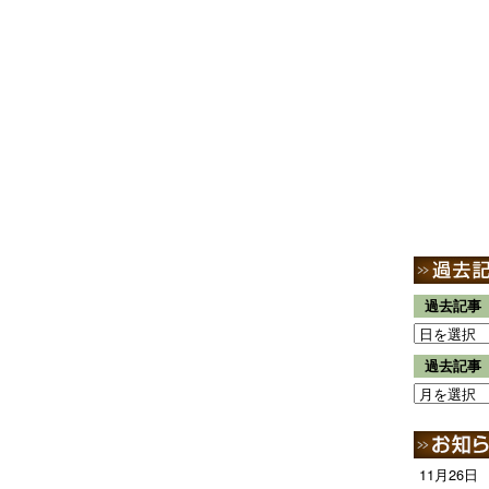
過去記事
過去記事
11月26日