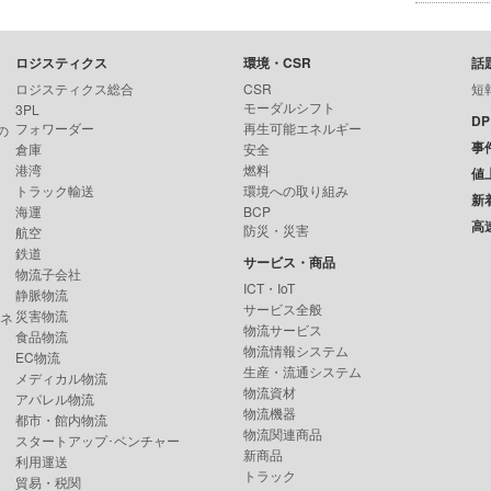
ロジスティクス
環境・CSR
話
ロジスティクス総合
CSR
短
モーダルシフト
3PL
D
フォワーダー
再生可能エネルギー
の
事
倉庫
安全
港湾
燃料
値
トラック輸送
環境への取り組み
新
海運
BCP
高
防災・災害
航空
鉄道
サービス・商品
物流子会社
ICT・IoT
静脈物流
サービス全般
災害物流
ンネ
物流サービス
食品物流
物流情報システム
EC物流
生産・流通システム
メディカル物流
物流資材
アパレル物流
物流機器
都市・館内物流
物流関連商品
スタートアップ･ベンチャー
新商品
利用運送
トラック
貿易・税関