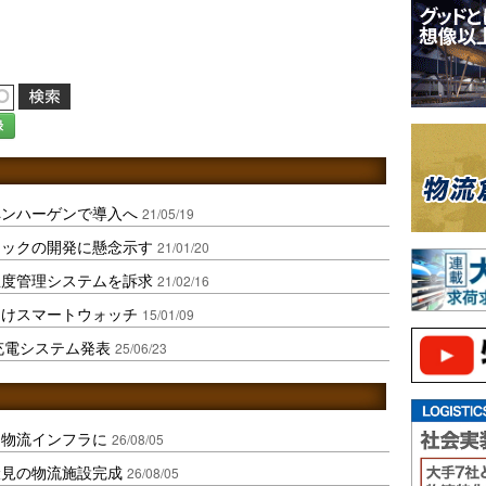
録
ペンハーゲンで導入へ
21/05/19
ラックの開発に懸念示す
21/01/20
温度管理システムを訴求
21/02/16
向けスマートウォッチ
15/01/09
充電システム発表
25/06/23
を物流インフラに
26/08/05
伏見の物流施設完成
26/08/05