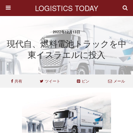
LOGISTICS TODAY
2022年12月13日
現代自、燃料電池トラックを中
東イスラエルに投入
共有
ツイート
ピン
メール