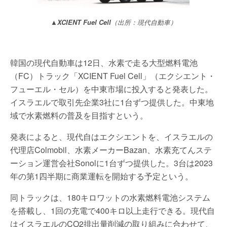
▲XCIENT Fuel Cell
（出所：現代自動車）
韓国の現代自動車は12日、水素で走る大型燃料電池
（FC）トラック「XCIENT Fuel Cell」（エクシエント・
フューエル・セル）を中東市場に投入すると発表した。
イスラエルで取引先企業3社に1台ずつ提供した。中東地
域で水素燃料の普及を目指すという。
発表によると、現代自はエクシエントを、イスラエルの
代理店Colmobil、水素メーカーBazan、水素充てんステ
ーション運営会社Sonolに1台ずつ提供した。3台は2023
年の第1四半期に商業運転を開始する予定という。
同トラックは、180キロワットの水素燃料電池システム
を搭載し、1回の充電で400キロ以上走行できる。現代自
はイスラエルのCO2排出量削減の取り組みに合わせて、