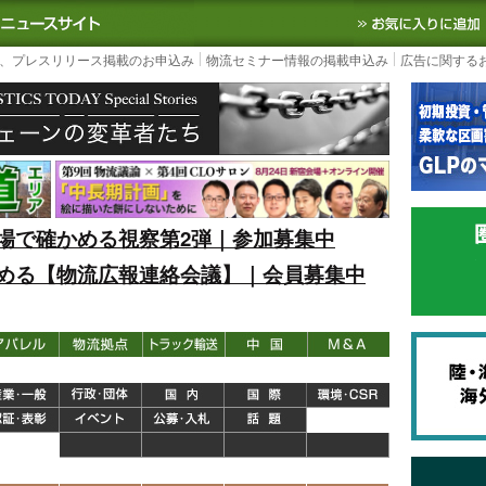
S TODAY｜国内最大の物流ニュースサイト
3PL, SCMなど国内外の最新の物流
、プレスリリース掲載のお申込み
物流セミナー情報の掲載申込み
広告に関する
場で確かめる視察第2弾｜参加募集中
める【物流広報連絡会議】｜会員募集中