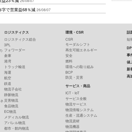
益23％減
26/08/07
赤字で営業益68％減
26/08/07
ロジスティクス
環境・CSR
話
ロジスティクス総合
CSR
短
モーダルシフト
3PL
D
フォワーダー
再生可能エネルギー
の
事
倉庫
安全
港湾
燃料
値
トラック輸送
環境への取り組み
新
海運
BCP
高
防災・災害
航空
鉄道
サービス・商品
物流子会社
ICT・IoT
静脈物流
サービス全般
災害物流
ンネ
物流サービス
食品物流
物流情報システム
EC物流
生産・流通システム
メディカル物流
物流資材
アパレル物流
物流機器
都市・館内物流
物流関連商品