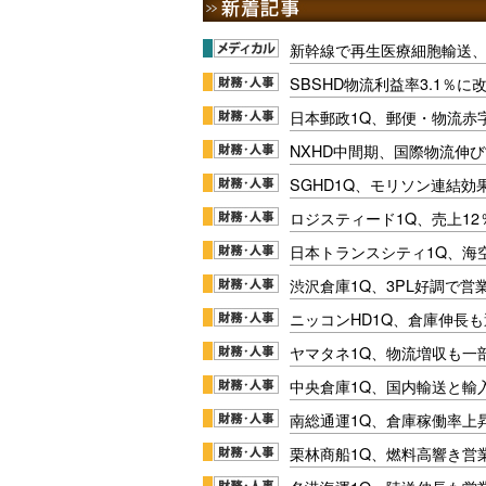
新幹線で再生医療細胞輸送
SBSHD物流利益率3.1％
日本郵政1Q、郵便・物流赤
NXHD中間期、国際物流伸び
SGHD1Q、モリソン連結効
ロジスティード1Q、売上1
日本トランスシティ1Q、海
渋沢倉庫1Q、3PL好調で営
ニッコンHD1Q、倉庫伸長
ヤマタネ1Q、物流増収も一
中央倉庫1Q、国内輸送と輸
南総通運1Q、倉庫稼働率上
栗林商船1Q、燃料高響き営