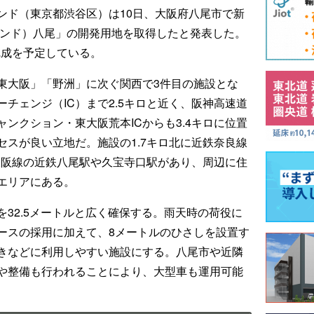
ンド（東京都渋谷区）は10日、大阪府八尾市で新
ロジランド）八尾」の開発用地を取得したと発表した。
完成を予定している。
東大阪」「野洲」に次ぐ関西で3件目の施設とな
チェンジ（IC）まで2.5キロと近く、阪神高速道
ンクション・東大阪荒本ICからも3.4キロに位置
スが良い立地だ。施設の1.7キロ北に近鉄奈良線
大阪線の近鉄八尾駅や久宝寺口駅があり、周辺に住
エリアにある。
32.5メートルと広く確保する。雨天時の荷役に
ースの採用に加えて、8メートルのひさしを設置す
きなどに利用しやすい施設にする。八尾市や近隣
や整備も行われることにより、大型車も運用可能