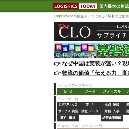
LOGISTIC
LogisticsToday総合トップに戻る
取材のご依頼
👉️
なぜ中国は実装が速い？現
👉️
物流の価値「伝える力」高
ピックアップテーマ
テーマ一覧
スペシャルコンテンツ一覧