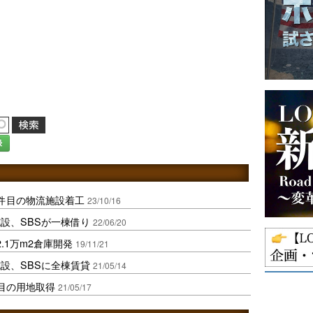
録
件目の物流施設着工
23/10/16
設、SBSが一棟借り
22/06/20
.1万m2倉庫開発
19/11/21
設、SBSに全棟賃貸
21/05/14
目の用地取得
21/05/17