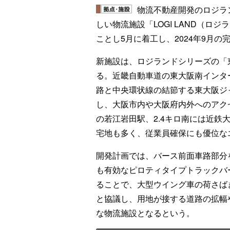
物流不動産開発のロジラ
しい物流施設「LOGI LAND（
ことし5月に着工し、2024年9月の
新施設は、ロジランドシリーズの「
る。近畿自動車道の東大阪南インター
路と中央環状線の結節する東大阪ジャ
し、大阪市内や大阪府内外へのアクセ
の若江岩田駅、2.4キロ南には近鉄
宅地も多く、従業員確保にも優位な
開発計画では、バース前面車路部分を
も有効なピロティタイプトラックバ
ることで、大型ウイング車の荷さば
と協議し、用地が接する道路の拡幅
な物流施設となるという。