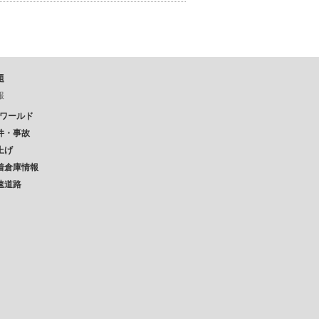
題
報
Pワールド
件・事故
上げ
着倉庫情報
速道路