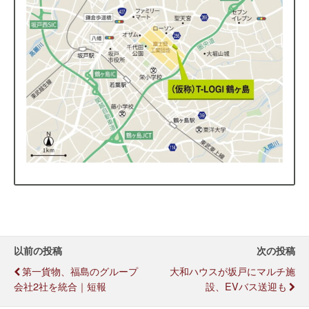
以前の投稿
次の投稿
第一貨物、福島のグループ
大和ハウスが坂戸にマルチ施
会社2社を統合｜短報
設、EVバス送迎も