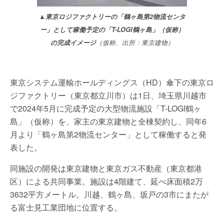
▲東京ロジファクトリーの「鶴ヶ島第2物流センタ
ー」として稼働予定の「T-LOGI鶴ヶ島」（仮称）
の完成イメージ
（仮称、出所：東京建物）
東京システム運輸ホールディングス（HD）傘下の東京ロ
ジファクトリー（東京都立川市）は1日、埼玉県川越市
で2024年5月に完成予定の大型物流施設「T-LOGI鶴ヶ
島」（仮称）を、家主の東京建物と全棟契約し、同年6
月より「鶴ヶ島第2物流センター」として稼働すると発
表した。
同施設の開発は東京建物と東京ガス不動産（東京都港
区）による共同事業。施設は4階建て、延べ床面積2万
3632平方メートル。川越、鶴ヶ島、坂戸の3市にまたが
る富士見工業団地に位置する。