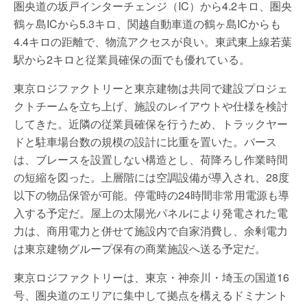
圏央道の坂戸インターチェンジ（IC）から4.2キロ、圏央
鶴ヶ島ICから5.3キロ、関越自動車道の鶴ヶ島ICからも
4.4キロの距離で、物流アクセスが良い。東武東上線若葉
駅から2キロと従業員確保の面でも優れている。
東京ロジファクトリーと東京建物は共同で建設プロジェ
クトチームを立ち上げ、施設のレイアウトや仕様を検討
してきた。近隣の従業員確保を行うため、トラックヤー
ドと駐車場台数の規模の設計に比重を置いた。バース
は、ブレースを設置しない構造とし、荷降ろし作業時間
の短縮を図った。上層階には空調設備が導入され、28度
以下の物品保管が可能。停電時の24時間非常用電源も導
入する予定だ。屋上の太陽光パネルにより発電された電
力は、商用電力と併せて施設内で自家消費し、余剰電力
は東京建物グループ保有の商業施設へ送る予定だ。
東京ロジファクトリーは、東京・神奈川・埼玉の国道16
号、圏央道のエリアに集中して拠点を構えるドミナント