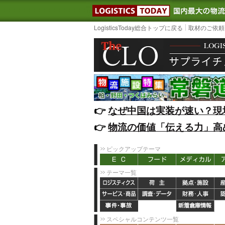
LOGISTIC
LogisticsToday総合トップに戻る
取材のご依頼
👉️
なぜ中国は実装が速い？現
👉️
物流の価値「伝える力」高
ピックアップテーマ
テーマ一覧
スペシャルコンテンツ一覧