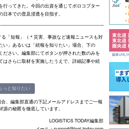
を行ってきた。今回の出資を通じてボロコプター
の日本での普及浸透を目指す。
する「短報」（＊災害、事故など速報ニュースも対
たい」あるいは「続報を知りたい」場合、下の
ください。編集部にてボタンが押された数のみを
てはさらに取材を実施したうえで、詳細記事や続
もっと知りたい
場合、編集部直通の下記メールアドレスまでご一報
材源の秘匿を徹底しています。
LOGISTICS TODAY編集部
メール：support@logi-today.com