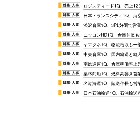
ロジスティード1Q、売上1
日本トランスシティ1Q、海
渋沢倉庫1Q、3PL好調で営
ニッコンHD1Q、倉庫伸長
ヤマタネ1Q、物流増収も一
中央倉庫1Q、国内輸送と輸
南総通運1Q、倉庫稼働率上
栗林商船1Q、燃料高響き営
名港海運1Q、陸送伸長も営業
日本石油輸送1Q、石油輸送