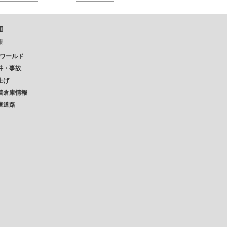
題
報
Pワールド
件・事故
上げ
着倉庫情報
速道路