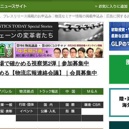
S TODAY｜国内最大の物流ニュースサイト
3PL, SCMなど国内外の最新の物流
、プレスリリース掲載のお申込み
物流セミナー情報の掲載申込み
広告に関する
場で確かめる視察第2弾｜参加募集中
める【物流広報連絡会議】｜会員募集中