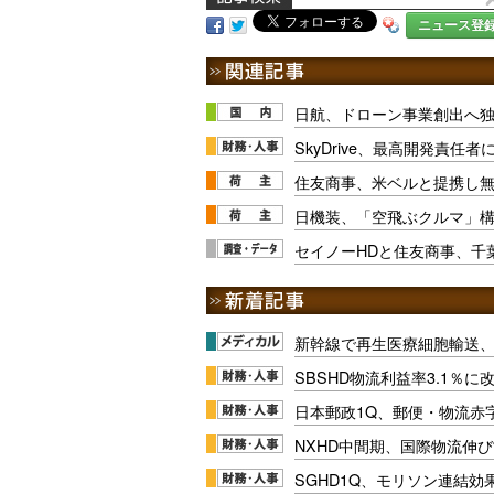
ニュース登
日航、ドローン事業創出へ
SkyDrive、最高開発責任
住友商事、米ベルと提携し
日機装、「空飛ぶクルマ」
セイノーHDと住友商事、千
新幹線で再生医療細胞輸送
SBSHD物流利益率3.1％
日本郵政1Q、郵便・物流赤
NXHD中間期、国際物流伸び
SGHD1Q、モリソン連結効