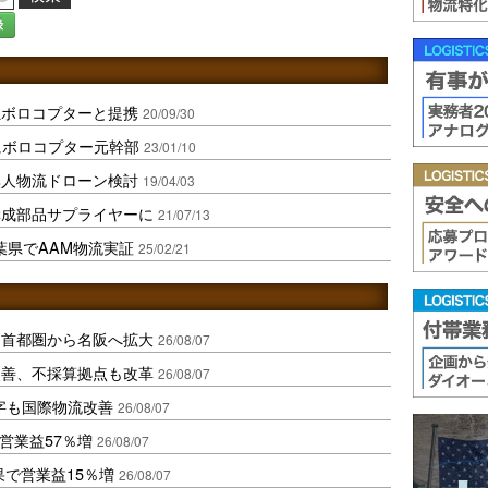
録
独ボロコプターと提携
20/09/30
者にボロコプター元幹部
23/01/10
無人物流ドローン検討
19/04/03
構成部品サプライヤーに
21/07/13
葉県でAAM物流実証
25/02/21
、首都圏から名阪へ拡大
26/08/07
に改善、不採算拠点も改革
26/08/07
字も国際物流改善
26/08/07
営業益57％増
26/08/07
果で営業益15％増
26/08/07