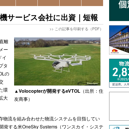
空機サービス会社に出資｜短報
>>
この記事を印刷する（PDF）
直離
メー
ドイ
プタ
OLの
交
た環
▲Volocopterが開発するeVTOL
（出所：住
拡大
友商事）
存物流を組み合わせた物流システムを目指してい
する米OneSky Systems（ワンスカイ・システ