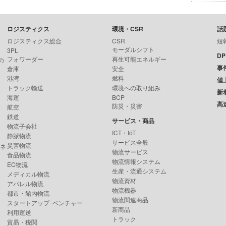
ロジスティクス
環境・CSR
話
ロジスティクス総合
CSR
短
モーダルシフト
3PL
D
フォワーダー
再生可能エネルギー
の
事
倉庫
安全
港湾
燃料
値
トラック輸送
環境への取り組み
新
海運
BCP
高
防災・災害
航空
鉄道
サービス・商品
物流子会社
ICT・IoT
静脈物流
サービス全般
災害物流
ンネ
物流サービス
食品物流
物流情報システム
EC物流
生産・流通システム
メディカル物流
物流資材
アパレル物流
物流機器
都市・館内物流
物流関連商品
スタートアップ･ベンチャー
新商品
利用運送
トラック
貿易・税関