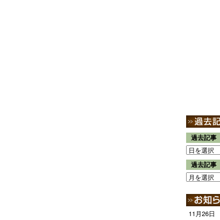
過去記事
過去記事
11月26日