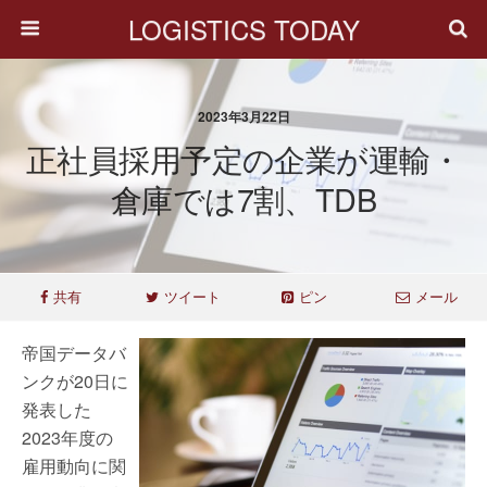
LOGISTICS TODAY
2023年3月22日
正社員採用予定の企業が運輸・
倉庫では7割、TDB
共有
ツイート
ピン
メール
帝国データバ
ンクが20日に
発表した
2023年度の
雇用動向に関