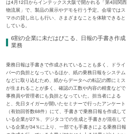
は4月12日からインテックス大阪で開かれる「第4回関西
物流展」で、製品の展示やデモを行う予定。会場ではス
マホの貸し出しも行い、さまざまなことを体験できると
している。
6割の企業に未だはびこる、日報の手書き作成
業務
乗務日報は手書きで作成されていることも多く、ドライ
バーの負担となっているほか、紙の乗務日報をシステム
などに取り込むため、紙からデータへの転記の際にミス
が生まれることが多く、確認の工数や内容の精査などで
事務員や管理者にも負担となっていた。担当者による
と、先日タイガーが開いたセミナーで行ったアンケート
（有効回答数68件）にて、手書きで乗務日報を作成して
いる企業が27％、デジタコでの生成と手書きが混在して
いる企業が34％に上り、一部でも手書きによる乗務日報