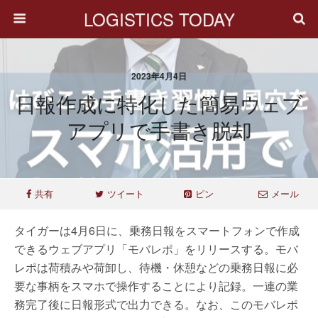
LOGISTICS TODAY
2023年4月4日
日報作成に特化した簡易ウェブ
アプリで手書き脱却
共有
ツイート
ピン
メール
タイガーは4月6日に、乗務日報をスマートフォンで作成
できるウェブアプリ「モバレポ」をリリースする。モバ
レポは荷積みや荷卸し、待機・休憩などの乗務日報に必
要な事柄をスマホで操作することにより記録。一連の業
務完了後に日報形式で出力できる。なお、このモバレポ