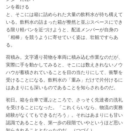
ンを着ける
と、そこには箱に詰められた大量の飲料水が待ち構えて
いる。飲料水の詰まった箱が整然と並ぶスペースにでき
る限り軽バンを近づけようと、配送メンバーが自身の
「相棒」を競うように寄せていく姿は、壮観ですらあ
る。
荷積み。文字通り荷物を車両に積み込む作業なのだが、
実際に手を動かしてみると、そこには数えきれないノウ
ハウが蓄積されていることを目の当たりにして、衝撃を
受けることになる。飲料水の「重み」だけで片付けるに
はあまりにも深いものであることを知らされるのだ。
初日。箱を台車で運ぶところで、さっそく先達者の洗礼
を受けることになった。「これくらいなら、物流の実務
経験がなくてもできるだろう」。それはあまりにも甘い
認識であることを、第一歩の段階でいやというほど思い
知らされることとなったのだ。（つづく）