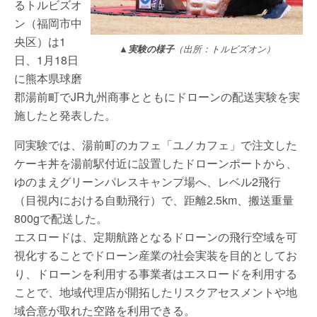
るトルビズオ
ン（福岡市中
央区）は1
▲実験の様子
（出所：トルビズオン）
日、1月18日
に熊本県球磨
郡湯前町でJR九州商事とともにドローンの配送実験を実
施したと発表した。
同実験では、湯前町のカフェ「ユノカフェ」で注文した
ケーキ丼を湯前駅付近に設置したドローンポートから、
ゆのまえグリーンパレスキャンプ場へ、レベル2飛行
（目視内における自動飛行）で、距離2.5km、搬送重量
800gで配送した。
エスロードは、定期航路となるドローンの飛行空域を可
視化することでドローン産業の社会実装を目的としてお
り、ドローンを利用する事業者はエスロードを利用する
ことで、地域代理店が開拓したリスクアセスメントや地
域合意が取れた空路を利用できる。