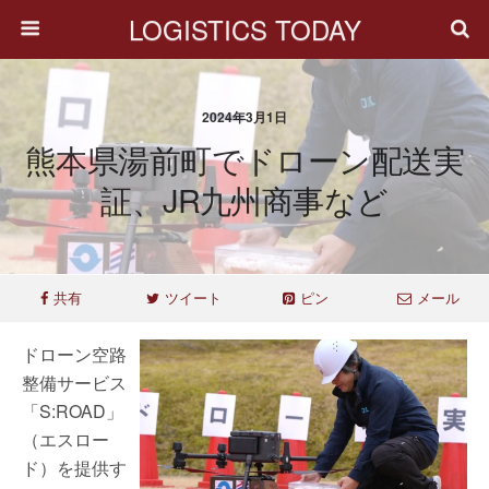
LOGISTICS TODAY
2024年3月1日
熊本県湯前町でドローン配送実
証、JR九州商事など
共有
ツイート
ピン
メール
ドローン空路
整備サービス
「S:ROAD」
（エスロー
ド）を提供す