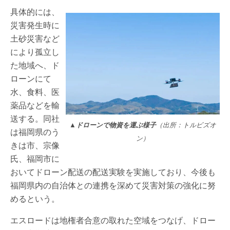
具体的には、
災害発生時に
土砂災害など
により孤立し
た地域へ、ド
ローンにて
水、食料、医
薬品などを輸
送する。同社
▲ドローンで物資を運ぶ様子
（出所：トルビズオ
は福岡県のう
ン）
きは市、宗像
氏、福岡市に
おいてドローン配送の配送実験を実施しており、今後も
福岡県内の自治体との連携を深めて災害対策の強化に努
めるという。
エスロードは地権者合意の取れた空域をつなげ、ドロー