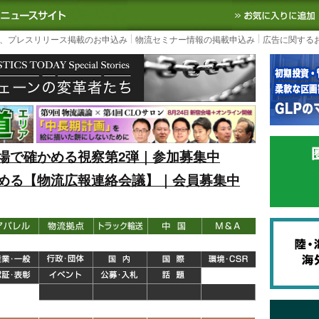
S TODAY｜国内最大の物流ニュースサイト
3PL, SCMなど国内外の最新の物流
、プレスリリース掲載のお申込み
物流セミナー情報の掲載申込み
広告に関する
場で確かめる視察第2弾｜参加募集中
める【物流広報連絡会議】｜会員募集中