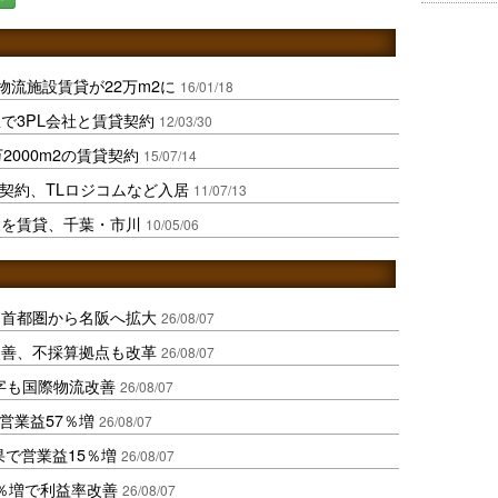
内物流施設賃貸が22万m2に
16/01/18
で3PL会社と賃貸契約
12/03/30
2000m2の賃貸契約
15/07/14
貸契約、TLロジコムなど入居
11/07/13
設を賃貸、千葉・市川
10/05/06
、首都圏から名阪へ拡大
26/08/07
に改善、不採算拠点も改革
26/08/07
字も国際物流改善
26/08/07
営業益57％増
26/08/07
果で営業益15％増
26/08/07
2％増で利益率改善
26/08/07