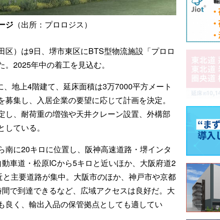
ージ
（出所：プロロジス）
田区）は9日、堺市東区にBTS型物流施設「プロロ
。2025年中の着工を見込む。
に、地上4階建て、延床面積は3万7000平方メート
を募集し、入居企業の要望に応じて計画を決定。
定し、耐荷重の増強や天井クレーン設置、外構部
としている。
ら南に20キロに位置し、阪神高速道路・堺インタ
自動車道・松原ICから5キロと近いほか、大阪府道2
至近と主要道路が集中。大阪市のほか、神戸市や京都
時間で到達できるなど、広域アクセスは良好だ。大
も良く、輸出入品の保管拠点としても適してい