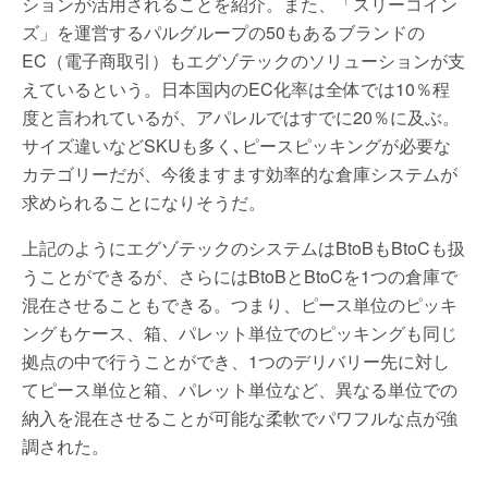
ションが活用されることを紹介。また、「スリーコイン
ズ」を運営するパルグループの50もあるブランドの
EC（電子商取引）もエグゾテックのソリューションが支
えているという。日本国内のEC化率は全体では10％程
度と言われているが、アパレルではすでに20％に及ぶ。
サイズ違いなどSKUも多く､ピースピッキングが必要な
カテゴリーだが、今後ますます効率的な倉庫システムが
求められることになりそうだ。
上記のようにエグゾテックのシステムはBtoBもBtoCも扱
うことができるが、さらにはBtoBとBtoCを1つの倉庫で
混在させることもできる。つまり、ピース単位のピッキ
ングもケース、箱、パレット単位でのピッキングも同じ
拠点の中で行うことができ、1つのデリバリー先に対し
てピース単位と箱、パレット単位など、異なる単位での
納入を混在させることが可能な柔軟でパワフルな点が強
調された。