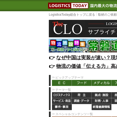
LOGISTIC
LogisticsToday総合トップに戻る
取材のご依頼
👉️
なぜ中国は実装が速い？現
👉️
物流の価値「伝える力」高
ピックアップテーマ
テーマ一覧
スペシャルコンテンツ一覧