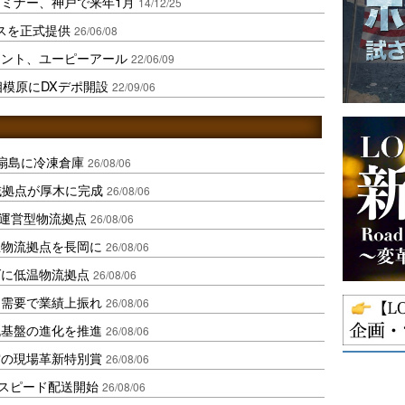
ミナー、神戸で来年1月
14/12/25
ビスを正式提供
26/06/08
ウント、ユーピーアール
22/06/09
相模原にDXデポ開設
22/09/06
扇島に冷凍倉庫
26/08/06
域拠点が厚木に完成
26/08/06
運営型物流拠点
26/08/06
温物流拠点を長岡に
26/08/06
ダに低温物流拠点
26/08/06
送需要で業績上振れ
26/08/06
流基盤の進化を推進
26/08/06
賞の現場革新特別賞
26/08/06
しスピード配送開始
26/08/06