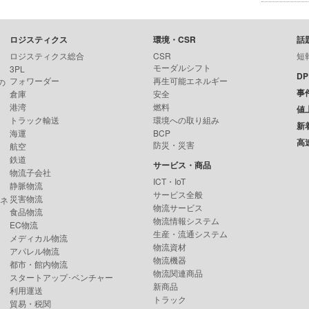
ロジスティクス
環境・CSR
話
ロジスティクス総合
CSR
短
モーダルシフト
3PL
D
フォワーダー
再生可能エネルギー
の
事
倉庫
安全
港湾
燃料
値
トラック輸送
環境への取り組み
新
海運
BCP
高
防災・災害
航空
鉄道
サービス・商品
物流子会社
ICT・IoT
静脈物流
サービス全般
災害物流
ンネ
物流サービス
食品物流
物流情報システム
EC物流
生産・流通システム
メディカル物流
物流資材
アパレル物流
物流機器
都市・館内物流
物流関連商品
スタートアップ･ベンチャー
新商品
利用運送
トラック
貿易・税関