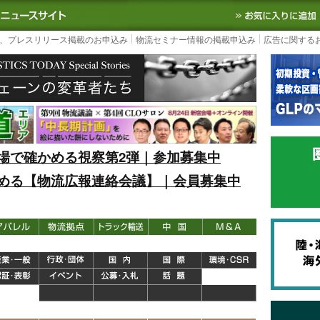
S TODAY｜国内最大の物流ニュースサイト
3PL, SCMなど国内外の最新の物流
、プレスリリース掲載のお申込み
物流セミナー情報の掲載申込み
広告に関する
場で確かめる視察第2弾｜参加募集中
める【物流広報連絡会議】｜会員募集中