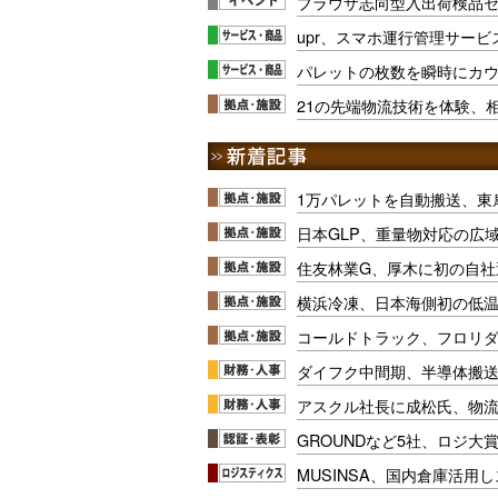
ブラウザ志向型入出荷検品セ
upr、スマホ運行管理サー
パレットの枚数を瞬時にカ
21の先端物流技術を体験、
1万パレットを自動搬送、東
日本GLP、重量物対応の広
住友林業G、厚木に初の自社
横浜冷凍、日本海側初の低
コールドトラック、フロリ
ダイフク中間期、半導体搬
アスクル社長に成松氏、物
GROUNDなど5社、ロジ大
MUSINSA、国内倉庫活用