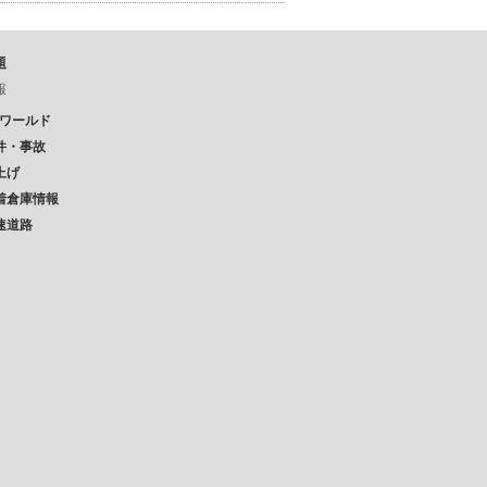
題
報
Pワールド
件・事故
上げ
着倉庫情報
速道路