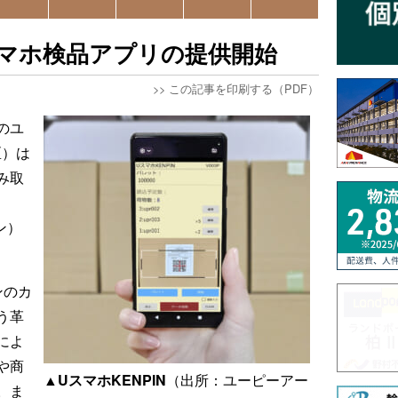
スマホ検品アプリの提供開始
>>
この記事を印刷する（PDF）
のユ
区）は
み取
ン）
ンのカ
う革
によ
や商
▲UスマホKENPIN
（出所：ユーピーアー
。ま