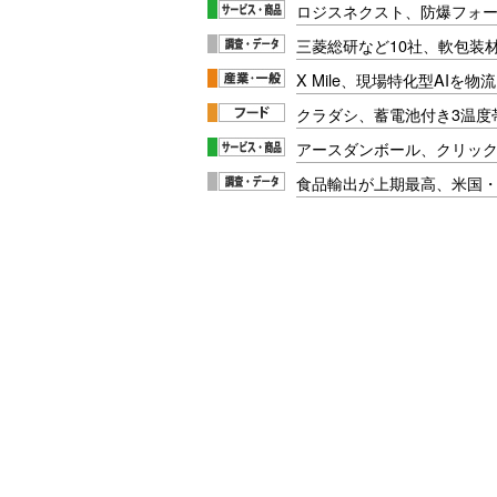
ロジスネクスト、防爆フォ
三菱総研など10社、軟包装
X Mile、現場特化型AIを
クラダシ、蓄電池付き3温度
アースダンボール、クリッ
食品輸出が上期最高、米国