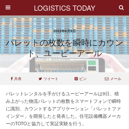
LOGISTICS TODAY
2022年6月9日
パレットの枚数を瞬時にカウン
ト、ユーピーアール
共有
ツイート
ピン
メール
パレットレンタルを手がけるユーピーアールは9日、積
み上がった物流パレットの枚数をスマートフォンで瞬時
に識別、カウントするアプリケーション「パレットファ
インダー」を開発したと発表した。住宅設備機器メーカ
ーのTOTOと協力して実証実験を行う。