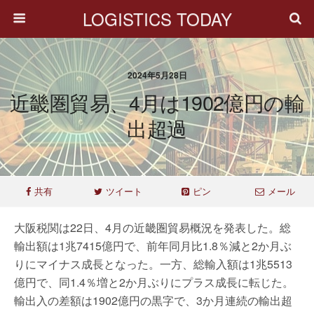
LOGISTICS TODAY
2024年5月28日
近畿圏貿易、4月は1902億円の輸
出超過
共有
ツイート
ピン
メール
大阪税関は22日、4月の近畿圏貿易概況を発表した。総
輸出額は1兆7415億円で、前年同月比1.8％減と2か月ぶ
りにマイナス成長となった。一方、総輸入額は1兆5513
億円で、同1.4％増と2か月ぶりにプラス成長に転じた。
輸出入の差額は1902億円の黒字で、3か月連続の輸出超